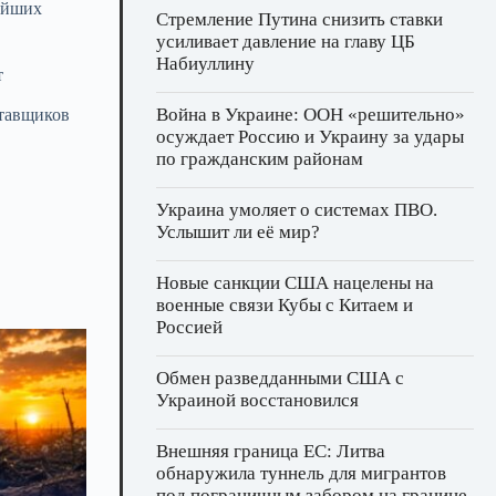
нейших
Стремление Путина снизить ставки
усиливает давление на главу ЦБ
Набиуллину
т
Война в Украине: ООН «решительно»
ставщиков
осуждает Россию и Украину за удары
по гражданским районам
Украина умоляет о системах ПВО.
Услышит ли её мир?
Новые санкции США нацелены на
военные связи Кубы с Китаем и
Россией
Обмен разведданными США с
Украиной восстановился
Внешняя граница ЕС: Литва
обнаружила туннель для мигрантов
под пограничным забором на границе