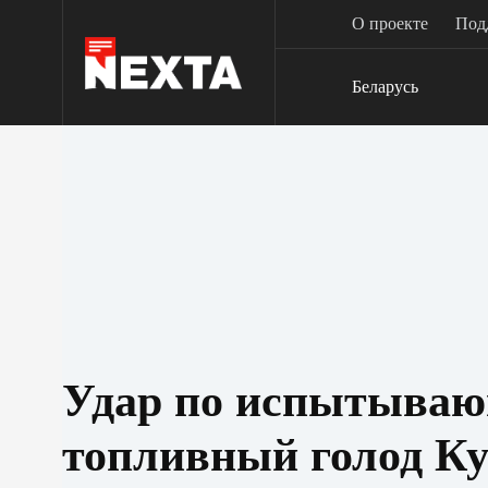
Перейти
О проекте
Под
к
сути
Беларусь
Удар по испытыва
топливный голод Ку