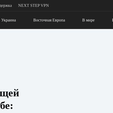
держка
NEXT STEP VPN
Украина
Восточная Европа
В мире
ющей
бе: