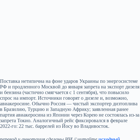
Поставка нетипична на фоне ударов Украины по энергосистеме
РФ и продленного Москвой до января запрета на экспорт дизеля
и бензина (частично смягчается с 1 сентября), что повысило
спрос на импорт. Источники говорят о дизеле и, возможно,
авиакеросине. Обычно Россия — чистый экспортер дизтоплива
в Бразилию, Турцию и Западную Африку; заявленная ранее
партия авиакеросина из Японии через Корею не состоялась из‑за
запрета Токио. Аналогичный рейс фиксировался в феврале
2022‑го: 22 тыс. баррелей из Йосу во Владивосток.
перевод и аннотация сделаны ИИ // читайте
исходный