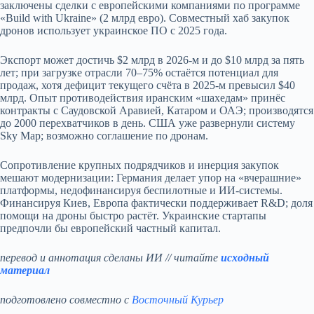
заключены сделки с европейскими компаниями по программе
«Build with Ukraine» (2 млрд евро). Совместный хаб закупок
дронов использует украинское ПО с 2025 года.
Экспорт может достичь $2 млрд в 2026-м и до $10 млрд за пять
лет; при загрузке отрасли 70–75% остаётся потенциал для
продаж, хотя дефицит текущего счёта в 2025-м превысил $40
млрд. Опыт противодействия иранским «шахедам» принёс
контракты с Саудовской Аравией, Катаром и ОАЭ; производятся
до 2000 перехватчиков в день. США уже развернули систему
Sky Map; возможно соглашение по дронам.
Сопротивление крупных подрядчиков и инерция закупок
мешают модернизации: Германия делает упор на «вчерашние»
платформы, недофинансируя беспилотные и ИИ‑системы.
Финансируя Киев, Европа фактически поддерживает R&D; доля
помощи на дроны быстро растёт. Украинские стартапы
предпочли бы европейский частный капитал.
перевод и аннотация сделаны ИИ // читайте
исходный
материал
подготовлено совместно с
Восточный Курьер