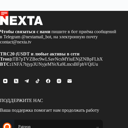
Чтобы связаться с нами
пишите в бот приёма сообщений
в Telegram
@nextamail_bot
, на электронную почту
contact@nexta.tv
TRC20 (USDT и любые активы в сети
Tron):
TB7pTVZBec9wLSavNcsMYiuENjZNBpFLhX
BTC:
1NFA7bjyp3UNyjeMYeXa9LmcsBFpbVQiUu
ПОДДЕРЖИТЕ НАС
Ваша поддержка помогает нам продолжать работу
Patreon