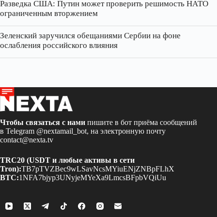
Разведка США: Путин может проверить решимость НАТО
ограниченным вторжением
Зеленский заручился обещаниями Сербии на фоне
ослабления российского влияния
Чтобы связаться с нами
пишите в бот приёма сообщений
в Telegram
@nextamail_bot
, на электронную почту
contact@nexta.tv
TRC20 (USDT и любые активы в сети
Tron):
TB7pTVZBec9wLSavNcsMYiuENjZNBpFLhX
BTC:
1NFA7bjyp3UNyjeMYeXa9LmcsBFpbVQiUu