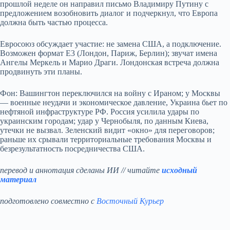
прошлой неделе он направил письмо Владимиру Путину с
предложением возобновить диалог и подчеркнул, что Европа
должна быть частью процесса.
Евросоюз обсуждает участие: не замена США, а подключение.
Возможен формат Е3 (Лондон, Париж, Берлин); звучат имена
Ангелы Меркель и Марио Драги. Лондонская встреча должна
продвинуть эти планы.
Фон: Вашингтон переключился на войну с Ираном; у Москвы
— военные неудачи и экономическое давление, Украина бьет по
нефтяной инфраструктуре РФ. Россия усилила удары по
украинским городам; удар у Чернобыля, по данным Киева,
утечки не вызвал. Зеленский видит «окно» для переговоров;
раньше их срывали территориальные требования Москвы и
безрезультатность посредничества США.
перевод и аннотация сделаны ИИ // читайте
исходный
материал
подготовлено совместно с
Восточный Курьер