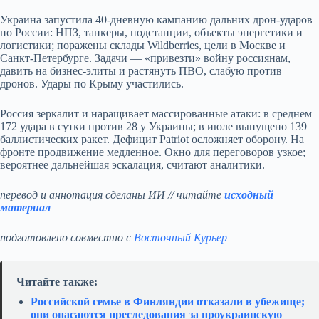
Украина запустила 40‑дневную кампанию дальних дрон‑ударов
по России: НПЗ, танкеры, подстанции, объекты энергетики и
логистики; поражены склады Wildberries, цели в Москве и
Санкт‑Петербурге. Задачи — «привезти» войну россиянам,
давить на бизнес‑элиты и растянуть ПВО, слабую против
дронов. Удары по Крыму участились.
Россия зеркалит и наращивает массированные атаки: в среднем
172 удара в сутки против 28 у Украины; в июле выпущено 139
баллистических ракет. Дефицит Patriot осложняет оборону. На
фронте продвижение медленное. Окно для переговоров узкое;
вероятнее дальнейшая эскалация, считают аналитики.
перевод и аннотация сделаны ИИ // читайте
исходный
материал
подготовлено совместно с
Восточный Курьер
Читайте также:
Российской семье в Финляндии отказали в убежище;
они опасаются преследования за проукраинскую