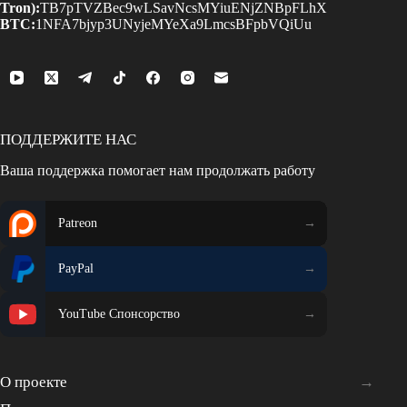
Tron):
TB7pTVZBec9wLSavNcsMYiuENjZNBpFLhX
BTC:
1NFA7bjyp3UNyjeMYeXa9LmcsBFpbVQiUu
ПОДДЕРЖИТЕ НАС
Ваша поддержка помогает нам продолжать работу
Patreon
PayPal
YouTube Спонсорство
О проекте