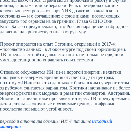
посольствах», чтобы страна могла продолжать работу в случае
войны, саботажа или кибератаки. Речь о резервных копиях
ключевых реестров — от карт NHS до актов гражданского
состояния — и о соглашениях с союзниками, позволяющих
запускать гос‑сервисы из‑за границы. Глава GCHQ Энн
Кист‑Батлер предупреждает, что Россия наращивает гибридное
давление на критическую инфраструктуру.
Проект опирается на опыт Эстонии, открывшей в 2017‑м
«посольство данных» в Люксембурге под своей юрисдикцией.
TBI предлагает пойти дальше: хранить не только резерв, но и
уметь дистанционно управлять гос‑системами.
Отдельно обсуждается ИИ: из‑за дорогой энергии, нехватки
площадок и задержек Британия отстает по дата‑центрам,
поэтому «ИИ‑посольства данных» с британским суверенитетом
за рубежом считаются вариантом. Критики настаивают на более
энергоэффективных моделях и развитии стандартов. Австралия,
Япония и Тайвань тоже проявляют интерес. TBI предупреждает:
дата‑центры — «крупные и уязвимые цели», а цифровые
посольства повышают устойчивость.
перевод и аннотация сделаны ИИ // читайте
исходный
материал