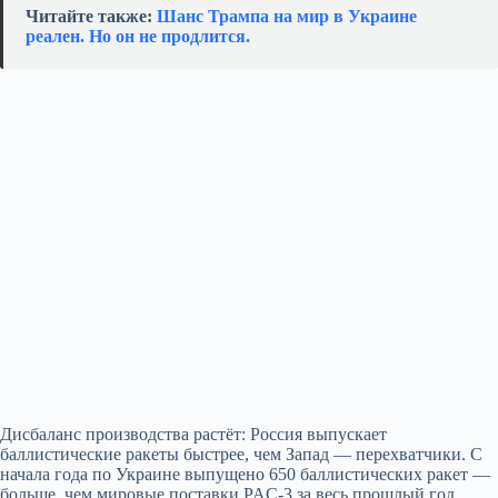
Читайте также:
Шанс Трампа на мир в Украине
реален. Но он не продлится.
Дисбаланс производства растёт: Россия выпускает
баллистические ракеты быстрее, чем Запад — перехватчики. С
начала года по Украине выпущено 650 баллистических ракет —
больше, чем мировые поставки PAC‑3 за весь прошлый год.