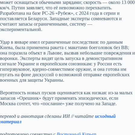
может оснащаться обычными зарядами; скорость — около 13 000
км/ч. Путин заявляет, что её невозможно перехватить.
Разработана на базе РС‑26 «Рубеж», с 2024 года в серии и
поставляется Беларуси. Западные эксперты сомневаются и
считают запасы ограниченными, систему —
экспериментальной.
Удар в январе имел ограниченные последствия: по данным
Киева, была применена ракета с макетами боеголовок без ВВ;
она поразила объект в Львове, вызвав небольшие повреждения и
воронки. Эксперты видят цель запуска в демонстративном
сигнале Украине и европейским союзникам: у России есть
гиперзвуковое, ядерно-совместимое оружие, и она готова им
пугать на фоне дискуссий о возможной отправке европейских
военных для защиты Украины.
Вероятность новых пусков оценивается как низкая: из‑за малых
запасов «Орешник» будут применять эпизодически, если
Москва сочтет, что «послание» уже получено на Западе.
перевод и аннотация сделаны ИИ // читайте
исходный
материал
подготовлено совместно с
Восточный Курьер