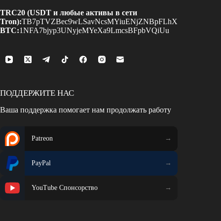
TRC20 (USDT и любые активы в сети
Tron):
TB7pTVZBec9wLSavNcsMYiuENjZNBpFLhX
BTC:
1NFA7bjyp3UNyjeMYeXa9LmcsBFpbVQiUu
ПОДДЕРЖИТЕ НАС
Ваша поддержка помогает нам продолжать работу
Patreon
PayPal
YouTube Спонсорство