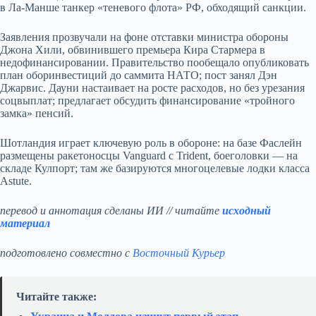
в Ла‑Манше танкер «теневого флота» РФ, обходящий санкции.
Заявления прозвучали на фоне отставки министра обороны
Джона Хили, обвинившего премьера Кира Стармера в
недофинансировании. Правительство пообещало опубликовать
план оборинвестиций до саммита НАТО; пост занял Дэн
Джарвис. Дауни настаивает на росте расходов, но без урезания
соцвыплат; предлагает обсудить финансирование «тройного
замка» пенсий.
Шотландия играет ключевую роль в обороне: на базе Фаслейн
размещены ракетоносцы Vanguard с Trident, боеголовки — на
складе Кулпорт; там же базируются многоцелевые лодки класса
Astute.
перевод и аннотация сделаны ИИ // читайте
исходный
материал
подготовлено совместно с
Восточный Курьер
Читайте также: