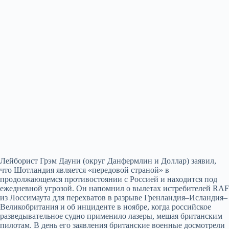
Лейборист Грэм Дауни (округ Данфермлин и Доллар) заявил,
что Шотландия является «передовой страной» в
продолжающемся противостоянии с Россией и находится под
ежедневной угрозой. Он напомнил о вылетах истребителей RAF
из Лоссимаута для перехватов в разрыве Гренландия–Исландия–
Великобритания и об инциденте в ноябре, когда российское
разведывательное судно применило лазеры, мешая британским
пилотам. В день его заявления британские военные досмотрели