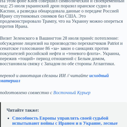
На этом фоне Киев совершил символический и своевременный
ход: 25 июля украинский дрон поразил иранское судно в
Каспии, а разведка обнародовала данные о передаче Россией
Ирану спутниковых снимков баз США. Это
продемонстрировало Трампу, что на Украину можно опереться
против Ирана.
Визит Зеленского в Вашингтон 28 июля принёс потепление:
обсуждение лицензий на производство перехватчиков Patriot и
сенатское голосование 86 «за» закон о санкциях против
покупателей российской нефти и «теневого флота». Украина,
пережив «тощий» период отношений с Белым домом,
восстановила связку с Западом по обе стороны Атлантики.
перевод и аннотация сделаны ИИ // читайте
исходный
материал
подготовлено совместно с
Восточный Курьер
Читайте также:
Способность Европы управлять своей судьбой
испытывают войны с Ираном и в Украине, лесные