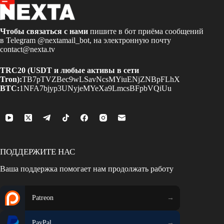
Чтобы связаться с нами
пишите в бот приёма сообщений
в Telegram
@nextamail_bot
, на электронную почту
contact@nexta.tv
TRC20 (USDT и любые активы в сети
Tron):
TB7pTVZBec9wLSavNcsMYiuENjZNBpFLhX
BTC:
1NFA7bjyp3UNyjeMYeXa9LmcsBFpbVQiUu
ПОДДЕРЖИТЕ НАС
Ваша поддержка помогает нам продолжать работу
Patreon
PayPal