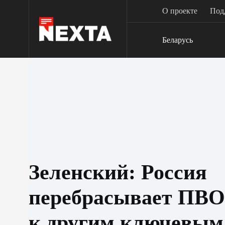
Перейти
О проекте
Под
к
сути
Беларусь
Зеленский: Россия
перебрасывает ПВО
к другим ключевым