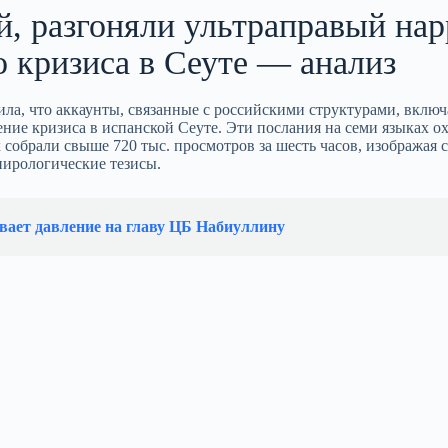
й, разгоняли ультраправый нар
о кризиса в Сеуте — анализ
ла, что аккаунты, связанные с российскими структурами, включ
щение кризиса в испанской Сеуте. Эти послания на семи языках о
х собрали свыше 720 тыс. просмотров за шесть часов, изображая 
пирологические тезисы.
вает давление на главу ЦБ Набиуллину