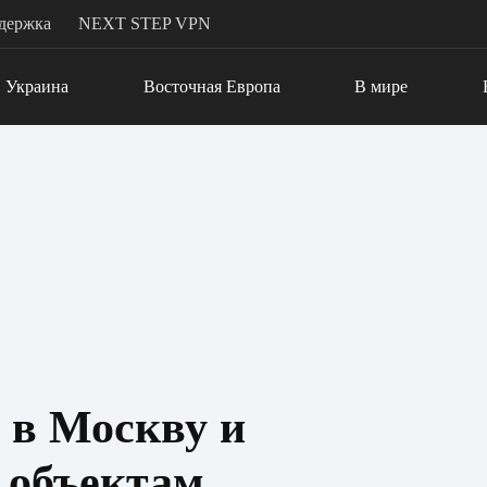
держка
NEXT STEP VPN
Украина
Восточная Европа
В мире
 в Москву и
 объектам