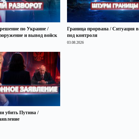
решение по Украине /
Граница прорвана / Ситуация 
зоружение и вывод войск
под контроля
03.08.2026
 убить Путина /
аявление