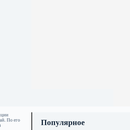
нции
ай. По его
Популярное
и