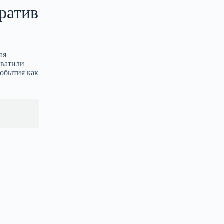
ратив
ая
хватили
события как