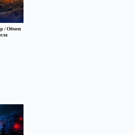
р / Обмен
рела