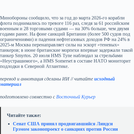
Минобороны сообщило, что за год до марта 2026-го корабли
флота поднимались по тревоге 116 раз, следя за 61 российским
военным и 28 торговыми судами — на 30% больше, чем двумя
годами ранее. На фоне санкций Британии (более 500 судов под
ограничениями) и падения нефтегазовых доходов РФ на 24% в
2025-м Москва перенаправляет силы на эскорт «теневых»
танкеров; в июне британские морпехи впервые задержали такой
танкер Smyrtos. 20 июля HMS Tyne наблюдал за стрельбами
«Неустрашимого», а HMS Somerset в составе НАТО мониторит
подлодки в Северной Атлантике.
перевод и аннотация сделаны ИИ // читайте
исходный
материал
подготовлено совместно с
Восточный Курьер
Читайте также:
Сенат США принял продвигавшийся Линдси
Грэмом законопроект о санкциях против России