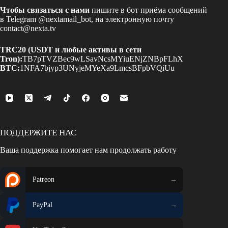
Чтобы связаться с нами
пишите в бот приёма сообщений
в Telegram
@nextamail_bot
, на электронную почту
contact@nexta.tv
TRC20 (USDT и любые активы в сети
Tron):
TB7pTVZBec9wLSavNcsMYiuENjZNBpFLhX
BTC:
1NFA7bjyp3UNyjeMYeXa9LmcsBFpbVQiUu
ПОДДЕРЖИТЕ НАС
Ваша поддержка помогает нам продолжать работу
Patreon
PayPal