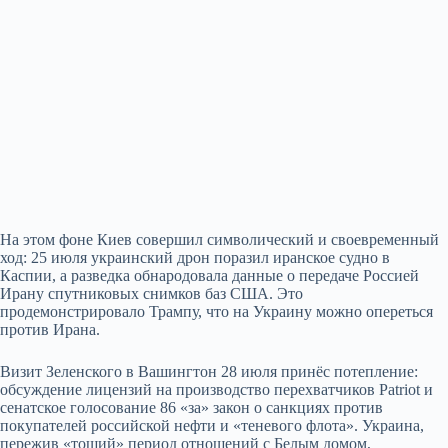
На этом фоне Киев совершил символический и своевременный
ход: 25 июля украинский дрон поразил иранское судно в
Каспии, а разведка обнародовала данные о передаче Россией
Ирану спутниковых снимков баз США. Это
продемонстрировало Трампу, что на Украину можно опереться
против Ирана.
Визит Зеленского в Вашингтон 28 июля принёс потепление:
обсуждение лицензий на производство перехватчиков Patriot и
сенатское голосование 86 «за» закон о санкциях против
покупателей российской нефти и «теневого флота». Украина,
пережив «тощий» период отношений с Белым домом,