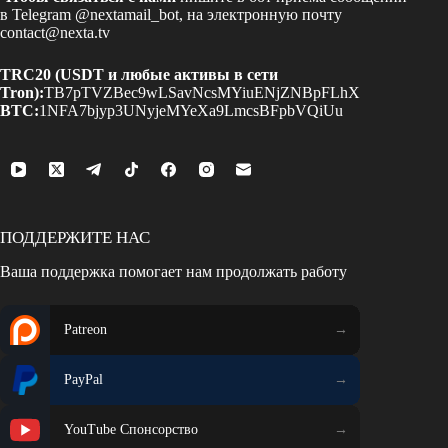
в Telegram
@nextamail_bot
, на электронную почту
contact@nexta.tv
TRC20 (USDT и любые активы в сети
Tron):
TB7pTVZBec9wLSavNcsMYiuENjZNBpFLhX
BTC:
1NFA7bjyp3UNyjeMYeXa9LmcsBFpbVQiUu
ПОДДЕРЖИТЕ НАС
Ваша поддержка помогает нам продолжать работу
Patreon
PayPal
YouTube Спонсорство