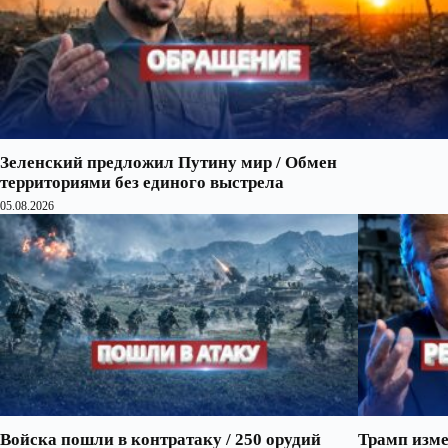
Зеленский предложил Путину мир / Обмен
территориями без единого выстрела
05.08.2026
Войска пошли в контратаку / 250 орудий
Трамп изме