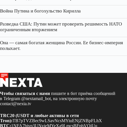
Война Путина и богохульство Кирилла
Разведка США: Путин может проверить решимость НАТО
ограниченным вторжением
Она — самая богатая женщина России. Ее бизнес‑империя
полыхает.
Чтобы связаться с нами
пишите в бот приёма сообщений
в Telegram
@nextamail_bot
, на электронную почту
contact@nexta.tv
TRC20 (USDT и любые активы в сети
Tron):
TB7pTVZBec9wLSavNcsMYiuENjZNBpFLhX
BTC:
1NFA7bjyp3UNyjeMYeXa9LmcsBFpbVQiUu