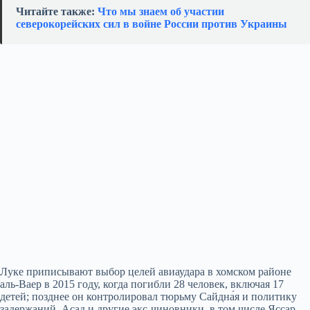
Читайте также:
Что мы знаем об участии
северокорейских сил в войне России против Украины
Луке приписывают выбор целей авиаудара в хомском районе
аль-Ваер в 2015 году, когда погибли 28 человек, включая 17
детей; позднее он контролировал тюрьму Сайдна́я и политику
задержаний. Асад и другие экс-чиновники, в том числе Яссар