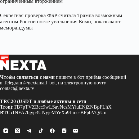
ограниченным вторжением
Секретная проверка ФБР считала Трампа возможным
агентом России после увольнения Коми, показывают
меморандумы
Чтобы связаться с нами
пишите в бот приёма сообщений
в Telegram
@nextamail_bot
, на электронную почту
contact@nexta.tv
TRC20 (USDT и любые активы в сети
Tron):
TB7pTVZBec9wLSavNcsMYiuENjZNBpFLhX
BTC:
1NFA7bjyp3UNyjeMYeXa9LmcsBFpbVQiUu