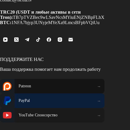
TRC20 (USDT и любые активы в сети
Tron):
TB7pTVZBec9wLSavNcsMYiuENjZNBpFLhX
BTC:
1NFA7bjyp3UNyjeMYeXa9LmcsBFpbVQiUu
ПОДДЕРЖИТЕ НАС
Ваша поддержка помогает нам продолжать работу
Patreon
PayPal
YouTube Спонсорство