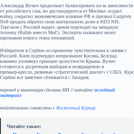
Александар Вучич продолжает балансировать из‑за зависимости
от российского газа, но дистанцируется от Москвы: осудил
войну, сократил экономическое влияние РФ и призвал Gazprom
Neft продать обратно свою контрольную долю в НПЗ NIS.
Торговля с Россией падает, армия переходит на западную
технику (Rafale вместо МиГ). Эксперты называют визит
признаком нового этапа отношений.
Избиратели в Сербии по‑прежнему чувствительны к связям с
Россией. Киев подтвердил непризнание Косова, Белград
взаимно упомянул принцип целостности Крыма. Вучич
готовится к досрочным выборам и возвращению в
премьер‑кресло, развивая «стратегический диалог» с США. Курс
Сербии все заметнее сближается с Западом.
перевод и аннотация сделаны ИИ // читайте
исходный
материал
подготовлено совместно с
Восточный Курьер
Читайте также: