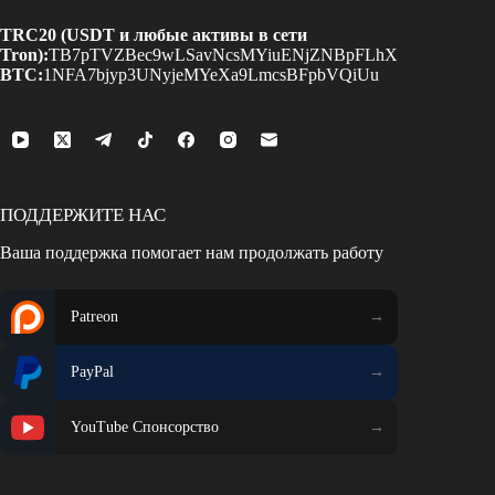
TRC20 (USDT и любые активы в сети
Tron):
TB7pTVZBec9wLSavNcsMYiuENjZNBpFLhX
BTC:
1NFA7bjyp3UNyjeMYeXa9LmcsBFpbVQiUu
ПОДДЕРЖИТЕ НАС
Ваша поддержка помогает нам продолжать работу
Patreon
PayPal
YouTube Спонсорство