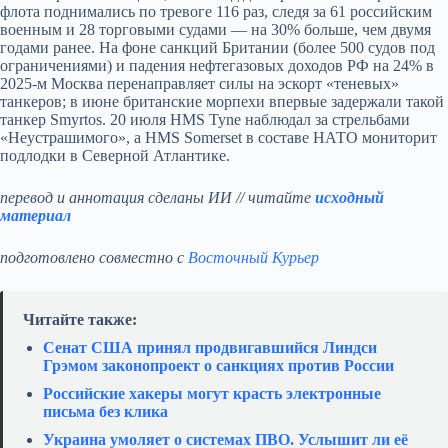
флота поднимались по тревоге 116 раз, следя за 61 российским
военным и 28 торговыми судами — на 30% больше, чем двумя
годами ранее. На фоне санкций Британии (более 500 судов под
ограничениями) и падения нефтегазовых доходов РФ на 24% в
2025-м Москва перенаправляет силы на эскорт «теневых»
танкеров; в июне британские морпехи впервые задержали такой
танкер Smyrtos. 20 июля HMS Tyne наблюдал за стрельбами
«Неустрашимого», а HMS Somerset в составе НАТО мониторит
подлодки в Северной Атлантике.
перевод и аннотация сделаны ИИ // читайте
исходный
материал
подготовлено совместно с
Восточный Курьер
Читайте также:
Сенат США принял продвигавшийся Линдси
Грэмом законопроект о санкциях против России
Российские хакеры могут красть электронные
письма без клика
Украина умоляет о системах ПВО. Услышит ли её