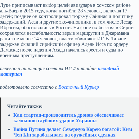
Луке приписывают выбор целей авиаудара в хомском районе
аль-Ваер в 2015 году, когда погибли 28 человек, включая 17
детей; позднее он контролировал тюрьму Сайдна́я и политику
задержаний. Асад и другие экс-чиновники, в том числе Яссар
Ибрагим, обосновались в России. На фоне их бегства в Сирии
сохраняется нестабильность: взрыв маршрутки в Джарамана
ранил не менее 14 человек, власти обвиняют ИГ. В Ливане
задержан бывший сирийский офицер Адель Исса по ордеру
Дамаска; после падения Асада начались аресты и суды по
военным преступлениям.
перевод и аннотация сделаны ИИ // читайте
исходный
материал
подготовлено совместно с
Восточный Курьер
Читайте также:
Как стартап‑производитель дронов обеспечивает
кампанию глубоких ударов Украины
Война Путина делает Северную Корею богатой: Ким
Чен Ын зарабатывает на оружейных сделках