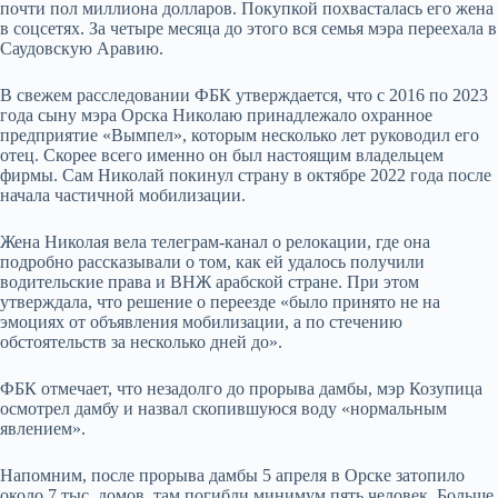
почти пол миллиона долларов. Покупкой похвасталась его жена
в соцсетях. За четыре месяца до этого вся семья мэра переехала в
Саудовскую Аравию.
В свежем расследовании ФБК утверждается, что с 2016 по 2023
года сыну мэра Орска Николаю принадлежало охранное
предприятие «Вымпел», которым несколько лет руководил его
отец. Скорее всего именно он был настоящим владельцем
фирмы. Сам Николай покинул страну в октябре 2022 года после
начала частичной мобилизации.
Жена Николая вела телеграм-канал о релокации, где она
подробно рассказывали о том, как ей удалось получили
водительские права и ВНЖ арабской стране. При этом
утверждала, что решение о переезде «было принято не на
эмоциях от объявления мобилизации, а по стечению
обстоятельств за несколько дней до».
ФБК отмечает, что незадолго до прорыва дамбы, мэр Козупица
осмотрел дамбу и назвал скопившуюся воду «нормальным
явлением».
Напомним, после прорыва дамбы 5 апреля в Орске затопило
около 7 тыс. домов, там погибли минимум пять человек. Больше