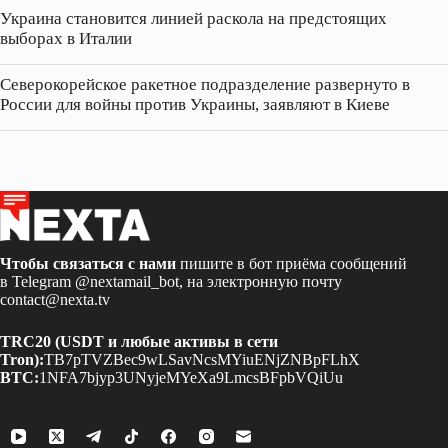
Украина становится линией раскола на предстоящих
выборах в Италии
Северокорейское ракетное подразделение развернуто в
России для войны против Украины, заявляют в Киеве
Чтобы связаться с нами
пишите в бот приёма сообщений
в Telegram
@nextamail_bot
, на электронную почту
contact@nexta.tv
TRC20 (USDT и любые активы в сети
Tron):
TB7pTVZBec9wLSavNcsMYiuENjZNBpFLhX
BTC:
1NFA7bjyp3UNyjeMYeXa9LmcsBFpbVQiUu