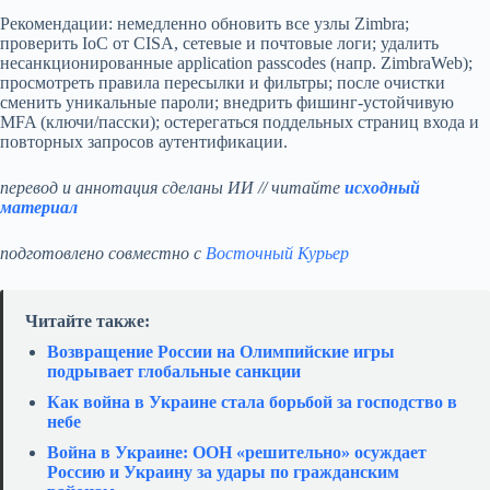
Рекомендации: немедленно обновить все узлы Zimbra;
проверить IoC от CISA, сетевые и почтовые логи; удалить
несанкционированные application passcodes (напр. ZimbraWeb);
просмотреть правила пересылки и фильтры; после очистки
сменить уникальные пароли; внедрить фишинг‑устойчивую
MFA (ключи/пасски); остерегаться поддельных страниц входа и
повторных запросов аутентификации.
перевод и аннотация сделаны ИИ // читайте
исходный
материал
подготовлено совместно с
Восточный Курьер
Читайте также:
Возвращение России на Олимпийские игры
подрывает глобальные санкции
Как война в Украине стала борьбой за господство в
небе
Война в Украине: ООН «решительно» осуждает
Россию и Украину за удары по гражданским