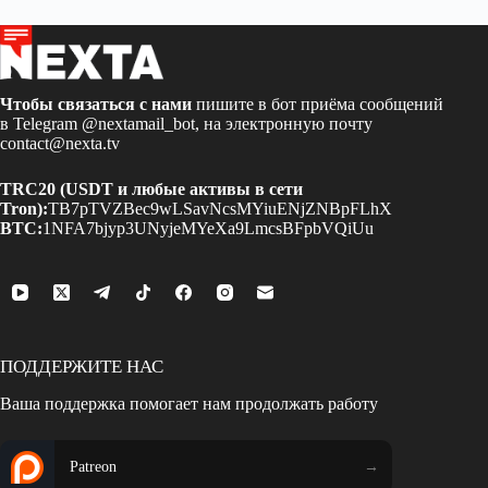
Чтобы связаться с нами
пишите в бот приёма сообщений
в Telegram
@nextamail_bot
, на электронную почту
contact@nexta.tv
TRC20 (USDT и любые активы в сети
Tron):
TB7pTVZBec9wLSavNcsMYiuENjZNBpFLhX
BTC:
1NFA7bjyp3UNyjeMYeXa9LmcsBFpbVQiUu
ПОДДЕРЖИТЕ НАС
Ваша поддержка помогает нам продолжать работу
Patreon