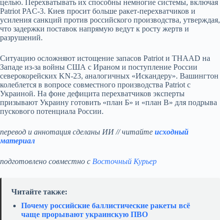
целью. Перехватывать их способны немногие системы, включая
Patriot PAC‑3. Киев просит больше ракет‑перехватчиков и
усиления санкций против российского производства, утверждая,
что задержки поставок напрямую ведут к росту жертв и
разрушений.
Ситуацию осложняют истощение запасов Patriot и THAAD на
Западе из‑за войны США с Ираном и поступление России
северокорейских KN‑23, аналогичных «Искандеру». Вашингтон
колеблется в вопросе совместного производства Patriot с
Украиной. На фоне дефицита перехватчиков эксперты
призывают Украину готовить «план Б» и «план В» для подрыва
пускового потенциала России.
перевод и аннотация сделаны ИИ // читайте
исходный
материал
подготовлено совместно с
Восточный Курьер
Читайте также:
Почему российские баллистические ракеты всё
чаще прорывают украинскую ПВО