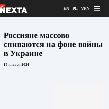
Перейти
к
EN
PL
VPN
сути
Россияне массово
спиваются на фоне войны
в Украине
15 января 2024