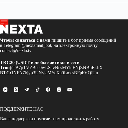
Чтобы связаться с нами
пишите в бот приёма сообщений
в Telegram
@nextamail_bot
, на электронную почту
contact@nexta.tv
TRC20 (USDT и любые активы в сети
Tron):
TB7pTVZBec9wLSavNcsMYiuENjZNBpFLhX
BTC:
1NFA7bjyp3UNyjeMYeXa9LmcsBFpbVQiUu
ПОДДЕРЖИТЕ НАС
Ваша поддержка помогает нам продолжать работу