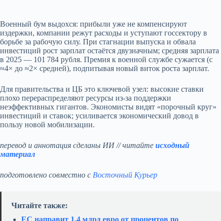
Военный бум выдохся: прибыли уже не компенсируют
издержки, компании режут расходы и уступают госсектору в
борьбе за рабочую силу. При стагнации выпуска и обвала
инвестиций рост зарплат остаётся двузначным; средняя зарплата
в 2025 — 101 784 рубля. Премия к военной службе сужается (с
≈4× до ≈2× средней), подпитывая новый виток роста зарплат.
Для правительства и ЦБ это ключевой узел: высокие ставки
плохо перераспределяют ресурсы из‑за поддержки
неэффективных гигантов. Экономисты видят «порочный круг»
инвестиций и ставок; усиливается экономический довод в
пользу новой мобилизации.
перевод и аннотация сделаны ИИ // читайте
исходный
материал
подготовлено совместно с
Восточный Курьер
Читайте также:
ЕС направит 1,4 млрд евро от процентов по