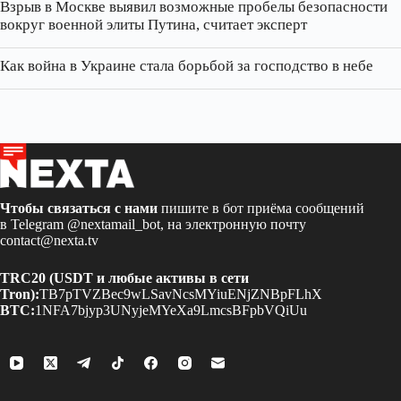
Взрыв в Москве выявил возможные пробелы безопасности
вокруг военной элиты Путина, считает эксперт
Как война в Украине стала борьбой за господство в небе
Чтобы связаться с нами
пишите в бот приёма сообщений
в Telegram
@nextamail_bot
, на электронную почту
contact@nexta.tv
TRC20 (USDT и любые активы в сети
Tron):
TB7pTVZBec9wLSavNcsMYiuENjZNBpFLhX
BTC:
1NFA7bjyp3UNyjeMYeXa9LmcsBFpbVQiUu