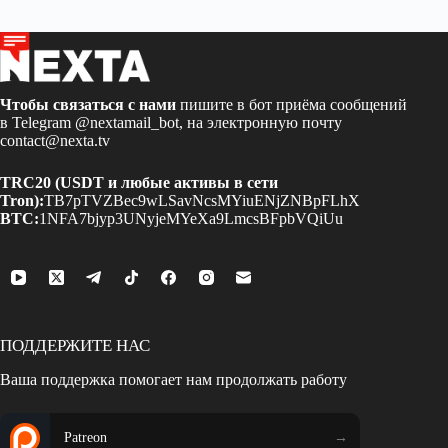
Чтобы связаться с нами
пишите в бот приёма сообщений
в Telegram
@nextamail_bot
, на электронную почту
contact@nexta.tv
TRC20 (USDT и любые активы в сети
Tron):
TB7pTVZBec9wLSavNcsMYiuENjZNBpFLhX
BTC:
1NFA7bjyp3UNyjeMYeXa9LmcsBFpbVQiUu
ПОДДЕРЖИТЕ НАС
Ваша поддержка помогает нам продолжать работу
Patreon