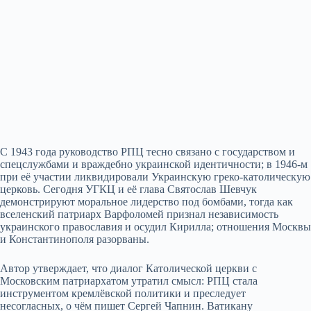
С 1943 года руководство РПЦ тесно связано с государством и
спецслужбами и враждебно украинской идентичности; в 1946‑м
при её участии ликвидировали Украинскую греко‑католическую
церковь. Сегодня УГКЦ и её глава Святослав Шевчук
демонстрируют моральное лидерство под бомбами, тогда как
вселенский патриарх Варфоломей признал независимость
украинского православия и осудил Кирилла; отношения Москвы
и Константинополя разорваны.
Автор утверждает, что диалог Католической церкви с
Московским патриархатом утратил смысл: РПЦ стала
инструментом кремлёвской политики и преследует
несогласных, о чём пишет Сергей Чапнин. Ватикану