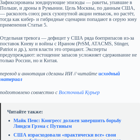
Зафиксированы зондирующие эпизоды — ракеты, упавшие в
Польше, и дроны в Румынии. Цель Москвы, по данным США,
— расколоть союз; риск сухопутной акции невысок, но растёт,
тогда как кибер- и гибридные сценарии попадают в серую зону
применения Статьи 5.
Отдельная тревога — дефицит у США ряда боеприпасов из‑за
поставок Киеву и войны с Ираном (PrSM, ATACMS, Stinger,
Patriot и др.), хотя власти это отрицают. Эксперты
предупреждают: истощение запасов усложняет сдерживание не
только России, но и Китая.
перевод и аннотация сделаны ИИ // читайте
исходный
материал
подготовлено совместно с
Восточный Курьер
Читайте также:
Майк Пенс: Конгресс должен завершить борьбу
Линдси Грэма с Путиным
США израсходовали «практически все» свои