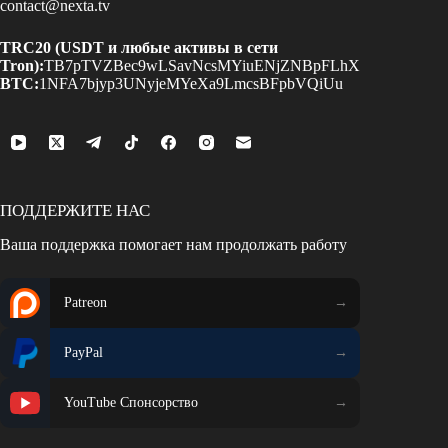
contact@nexta.tv
TRC20 (USDT и любые активы в сети
Tron):
TB7pTVZBec9wLSavNcsMYiuENjZNBpFLhX
BTC:
1NFA7bjyp3UNyjeMYeXa9LmcsBFpbVQiUu
ПОДДЕРЖИТЕ НАС
Ваша поддержка помогает нам продолжать работу
Patreon
PayPal
YouTube Спонсорство