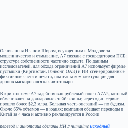
Основанная Иланом Шором, осужденным в Молдове за
мошенничество и отмывание, A7 связана с госкредитором ПСБ;
структура собственности частично скрыта. По данным
исследователей, для обхода ограничений A7 использует фирмы-
пустышки (Киргизстан, Гонконг, ОАЭ) и ИИ‑сгенерированные
фиктивные счета и печати; платеж за комплектующие для
дронов маскировался как автотовары.
В криптосхеме A7 задействован рублевый токен A7A5, который
обменивают на долларовые стейблкоины; через один сервис
прошло более $2,2 млрд. Большая часть операций — по будням.
Около 65% объемов — в юанях; компания обещает переводы в
Китай за 4 часа и активно рекламируется в России.
перевод и аннотация сделаны ИИ // читайте
исходный