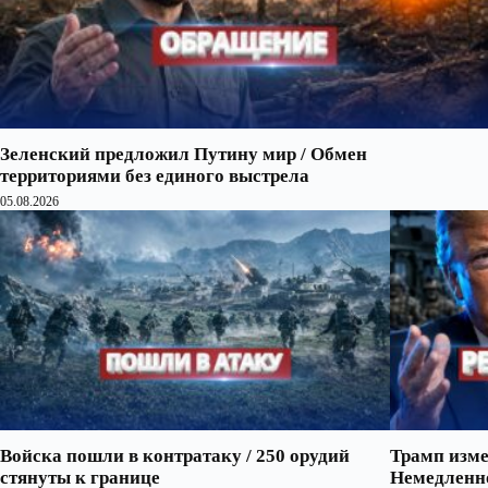
Зеленский предложил Путину мир / Обмен
территориями без единого выстрела
05.08.2026
Войска пошли в контратаку / 250 орудий
Трамп изме
стянуты к границе
Немедленно