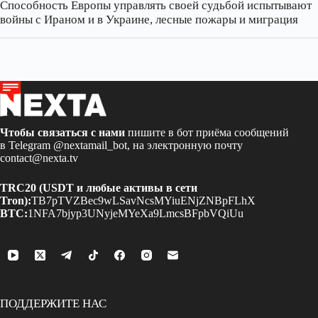
Способность Европы управлять своей судьбой испытывают
войны с Ираном и в Украине, лесные пожары и миграция
Чтобы связаться с нами
пишите в бот приёма сообщений
в Telegram
@nextamail_bot
, на электронную почту
contact@nexta.tv
TRC20 (USDT и любые активы в сети
Tron):
TB7pTVZBec9wLSavNcsMYiuENjZNBpFLhX
BTC:
1NFA7bjyp3UNyjeMYeXa9LmcsBFpbVQiUu
ПОДДЕРЖИТЕ НАС