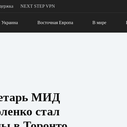
держка
NEXT STEP VPN
Украина
Восточная Европа
В мире
ретарь МИД
ленко стал
ы в Торонто