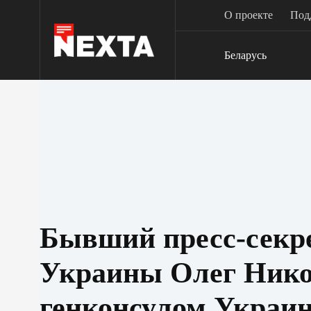
Перейти
О проекте
Под
к
сути
Беларусь
Бывший пресс-сек
Украины Олег Нико
генконсулом Украин