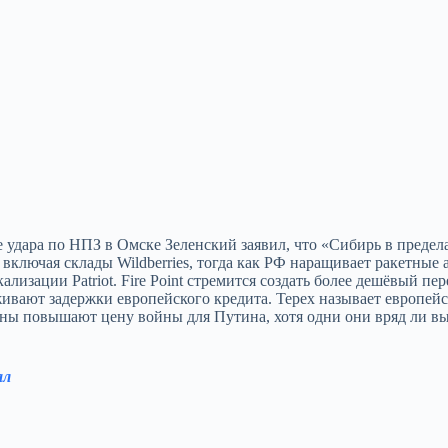
 удара по НПЗ в Омске Зеленский заявил, что «Сибирь в предел
включая склады Wildberries, тогда как РФ наращивает ракетные а
лизации Patriot. Fire Point стремится создать более дешёвый пер
живают задержки европейского кредита. Терех называет европей
оны повышают цену войны для Путина, хотя одни они вряд ли в
ал