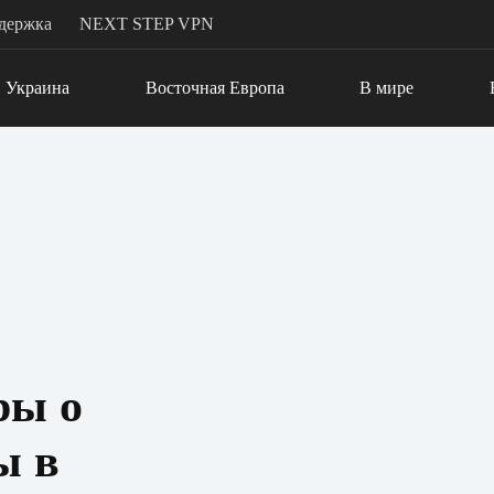
держка
NEXT STEP VPN
Украина
Восточная Европа
В мире
ры о
ы в