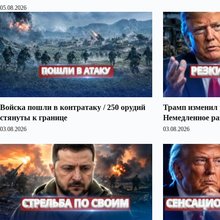
05.08.2026
Войска пошли в контратаку / 250 орудий
Трамп изменил 
стянуты к границе
Немедленное ра
03.08.2026
03.08.2026