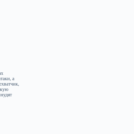
ах
таки, а
ехватчик,
скую
ынудят