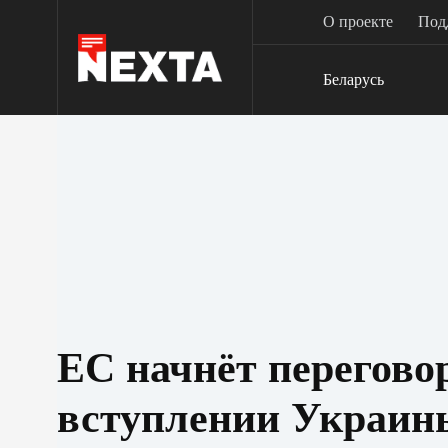
Перейти
О проекте
Под
к
сути
Беларусь
ЕС начнёт перегово
вступлении Украин