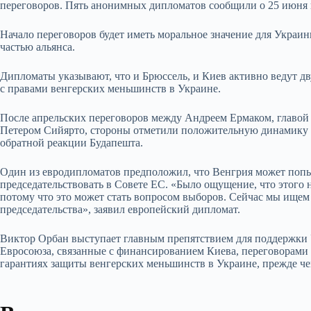
переговоров. Пять анонимных дипломатов сообщили о 25 июня ка
Начало переговоров будет иметь моральное значение для Украин
частью альянса.
Дипломаты указывают, что и Брюссель, и Киев активно ведут д
с правами венгерских меньшинств в Украине.
После апрельских переговоров между Андреем Ермаком, главой
Петером Сийярто, стороны отметили положительную динамику в 
обратной реакции Будапешта.
Один из евродипломатов предположил, что Венгрия может попыт
председательствовать в Совете ЕС. «Было ощущение, что этого н
потому что это может стать вопросом выборов. Сейчас мы ищем
председательства», заявил европейский дипломат.
Виктор Орбан выступает главным препятствием для поддержки
Евросоюза, связанные с финансированием Киева, переговорами 
гарантиях защиты венгерских меньшинств в Украине, прежде че