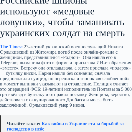
Российские шпионы
используют «медовые
ловушки», чтобы заманивать
украинских солдат на смерть
The Times:
23‑летний украинский военнослужащий Никита
Орлыкивский из Житомира погиб после онлайн‑романа с
женщиной, представившейся «Родной». Она нашла его в
Telegram, выманила фото в форме и присылала ИИ‑изображения
«вместе». Встречу она откладывала, а затем прислала «подарок»
— бутылку виски. Парня нашли без сознания; сначала
предположили суицид, но переписка и звонок «возлюбленной»
в момент выпивки указывают на отравление. Полиция считает
это операцией ФСБ: 19‑летний исполнитель из Полтавы за 5 000
грн ввёл яд в бутылку и отправил посылку. Женщина, вероятно,
действовала с оккупированного Донбасса и могла быть
заключённой. Орлыкивский умер 9 июня.
Читайте также:
Как война в Украине стала борьбой за
господство в небе