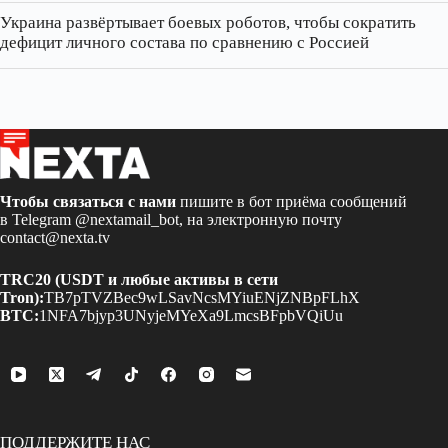
Украина развёртывает боевых роботов, чтобы сократить
дефицит личного состава по сравнению с Россией
Чтобы связаться с нами
пишите в бот приёма сообщений
в Telegram
@nextamail_bot
, на электронную почту
contact@nexta.tv
TRC20 (USDT и любые активы в сети
Tron):
TB7pTVZBec9wLSavNcsMYiuENjZNBpFLhX
BTC:
1NFA7bjyp3UNyjeMYeXa9LmcsBFpbVQiUu
ПОДДЕРЖИТЕ НАС