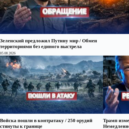
Зеленский предложил Путину мир / Обмен
территориями без единого выстрела
05.08.2026
Войска пошли в контратаку / 250 орудий
Трамп изме
стянуты к границе
Немедленно