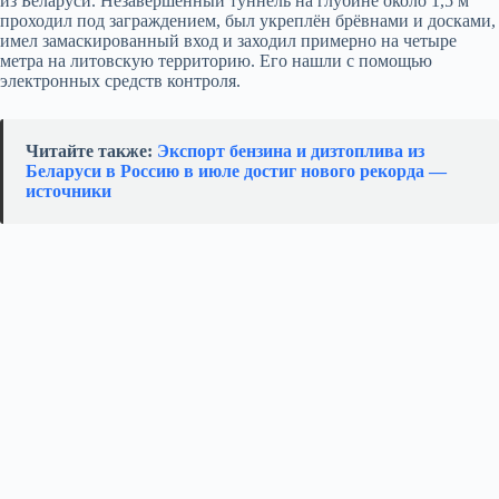
из Беларуси. Незавершённый туннель на глубине около 1,5 м
проходил под заграждением, был укреплён брёвнами и досками,
имел замаскированный вход и заходил примерно на четыре
метра на литовскую территорию. Его нашли с помощью
электронных средств контроля.
Читайте также:
Экспорт бензина и дизтоплива из
Беларуси в Россию в июле достиг нового рекорда —
источники