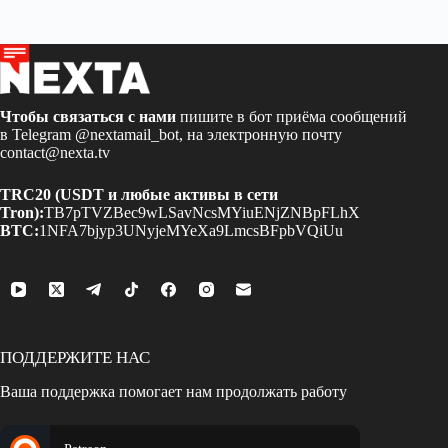
Чтобы связаться с нами
пишите в бот приёма сообщений
в Telegram
@nextamail_bot
, на электронную почту
contact@nexta.tv
TRC20 (USDT и любые активы в сети
Tron):
TB7pTVZBec9wLSavNcsMYiuENjZNBpFLhX
BTC:
1NFA7bjyp3UNyjeMYeXa9LmcsBFpbVQiUu
ПОДДЕРЖИТЕ НАС
Ваша поддержка помогает нам продолжать работу