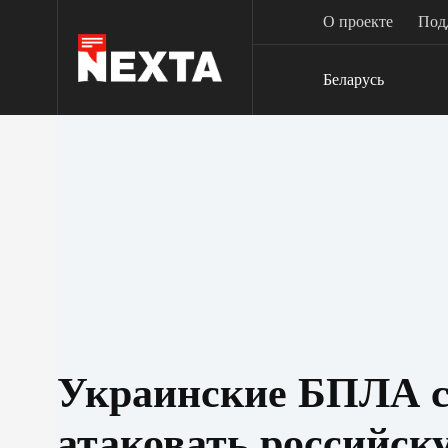
Перейти
О проекте
Под
к
сути
Беларусь
Украинские БПЛА с
атаковать российск