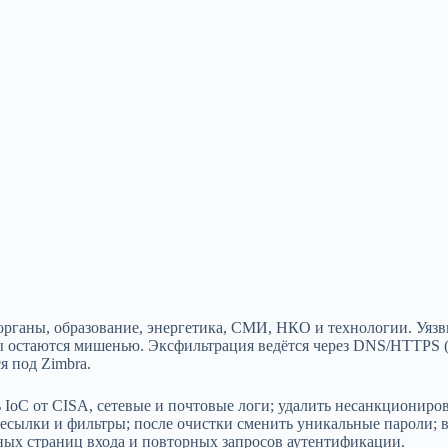
рганы, образование, энергетика, СМИ, НКО и технологии. Уяз
ры остаются мишенью. Экcфильтрация ведётся через DNS/HTTPS (
 под Zimbra.
ь IoC от CISA, сетевые и почтовые логи; удалить несанкционир
пересылки и фильтры; после очистки сменить уникальные пароли; 
ных страниц входа и повторных запросов аутентификации.