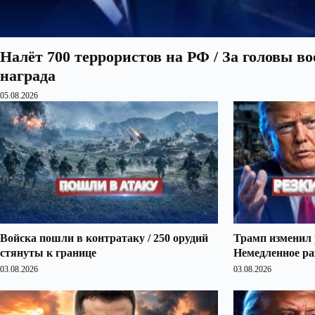
Налёт 700 террористов на РФ / За головы в
награда
05.08.2026
Войска пошли в контратаку / 250 орудий
Трамп изменил 
стянуты к границе
Немедленное ра
03.08.2026
03.08.2026