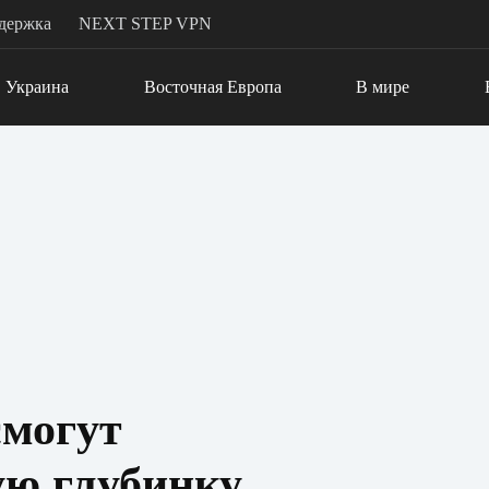
держка
NEXT STEP VPN
Украина
Восточная Европа
В мире
могут
ую глубинку