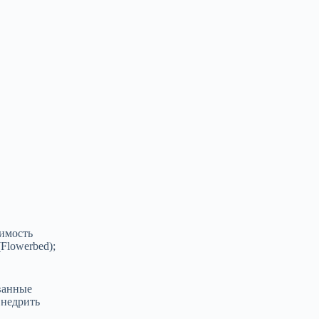
вимость
Flowerbed);
ованные
внедрить