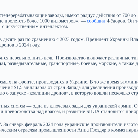
фтеперерабатывающие заводы, имеют радиус действия от 700 до 
ые пролететь более 1000 километров», —
сообщил
Фёдоров. Он т
А с искусственным интеллектом.
 десять раз по сравнению с 2023 годом. Президент Украины Вл
дронов в 2024 году.
мятся перевыполнить цель. Производство включает различные ти
ца), разведывательные, транспортные, боевые, морские, а также 
емых на фронте, производятся в Украине. В то же время заммин
чения $1,5 миллиарда от стран Запада для увеличения произво
о о запуске «коалиции дронов», в которую вошли несколько ст
ных систем — одна из ключевых задач для украинской армии. О
ии превосходства над врагом, и развитие БПЛА становится прио
. За январь-февраль 2024 года украинские производители изгот
гическим отраслям промышленности Анна Гвоздяр в комментарии