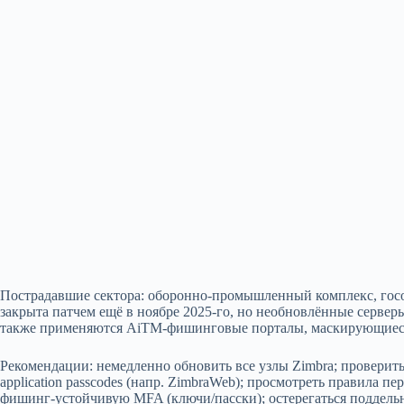
Пострадавшие сектора: оборонно‑промышленный комплекс, госо
закрыта патчем ещё в ноябре 2025‑го, но необновлённые серве
также применяются AiTM‑фишинговые порталы, маскирующиеся
Рекомендации: немедленно обновить все узлы Zimbra; проверит
application passcodes (напр. ZimbraWeb); просмотреть правила 
фишинг‑устойчивую MFA (ключи/пасски); остерегаться поддель