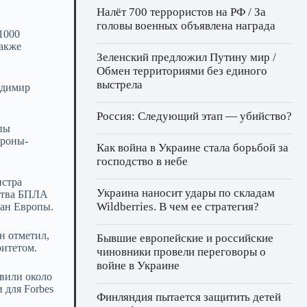
Налёт 700 террористов на РФ / За
головы военных объявлена награда
1000
акже
Зеленский предложил Путину мир /
Обмен территориями без единого
выстрела
адимир
Россия: Следующий этап — убийство?
пы
дроны-
Как война в Украине стала борьбой за
господство в небе
истра
Украина наносит удары по складам
дства БПЛА
Wildberries. В чем ее стратегия?
ран Европы.
н отметил,
Бывшие европейские и российские
ритетом.
чиновники провели переговоры о
войне в Украине
овили около
 для Forbes
Финляндия пытается защитить детей