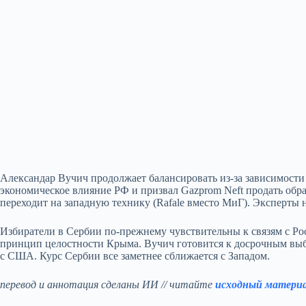
Александар Вучич продолжает балансировать из‑за зависимости 
экономическое влияние РФ и призвал Gazprom Neft продать обр
переходит на западную технику (Rafale вместо МиГ). Эксперты
Избиратели в Сербии по‑прежнему чувствительны к связям с Ро
принцип целостности Крыма. Вучич готовится к досрочным выбо
с США. Курс Сербии все заметнее сближается с Западом.
перевод и аннотация сделаны ИИ // читайте
исходный матери