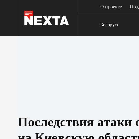
Перейти
О проекте
Под
к
сути
Беларусь
Последствия атаки 
на Киевскую област