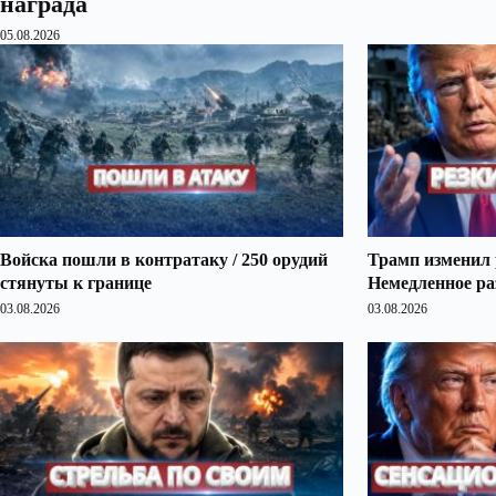
награда
05.08.2026
Войска пошли в контратаку / 250 орудий
Трамп изменил 
стянуты к границе
Немедленное ра
03.08.2026
03.08.2026