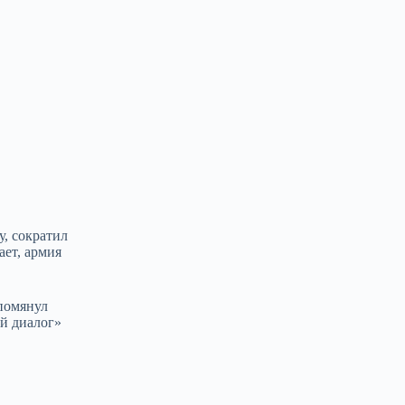
у, сократил
ает, армия
упомянул
й диалог»