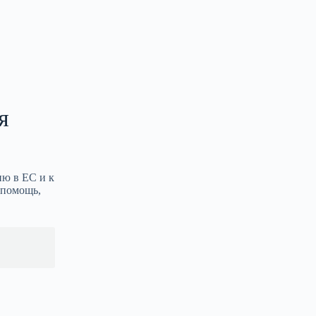
я
ию в ЕС и к
 помощь,