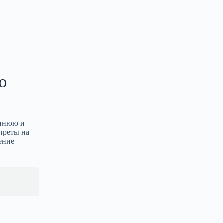
ю
еннюю и
преты на
ение