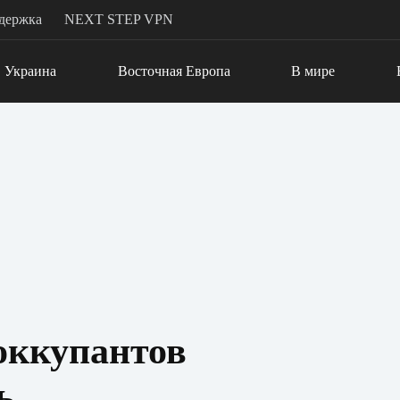
держка
NEXT STEP VPN
Украина
Восточная Европа
В мире
оккупантов
ь