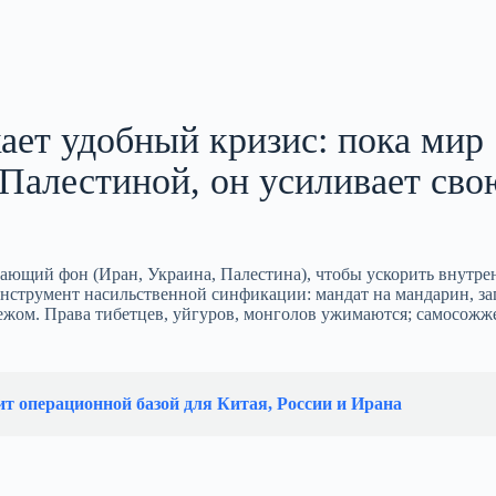
ает удобный кризис: пока мир
Палестиной, он усиливает сво
кающий фон (Иран, Украина, Палестина), чтобы ускорить внутр
нструмент насильственной синфикации: мандат на мандарин, за
бежом. Права тибетцев, уйгуров, монголов ужимаются; самосожж
т операционной базой для Китая, России и Ирана