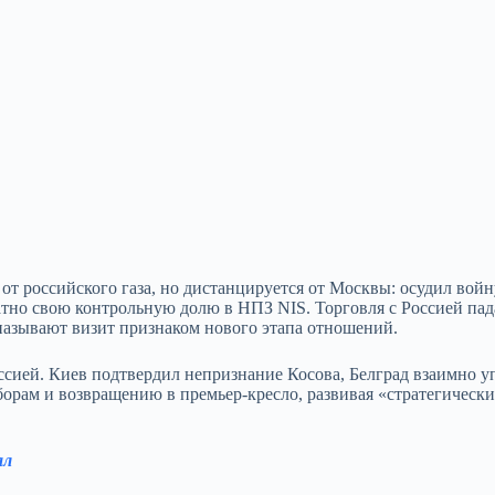
от российского газа, но дистанцируется от Москвы: осудил войн
атно свою контрольную долю в НПЗ NIS. Торговля с Россией пад
 называют визит признаком нового этапа отношений.
ссией. Киев подтвердил непризнание Косова, Белград взаимно 
рам и возвращению в премьер‑кресло, развивая «стратегически
ал