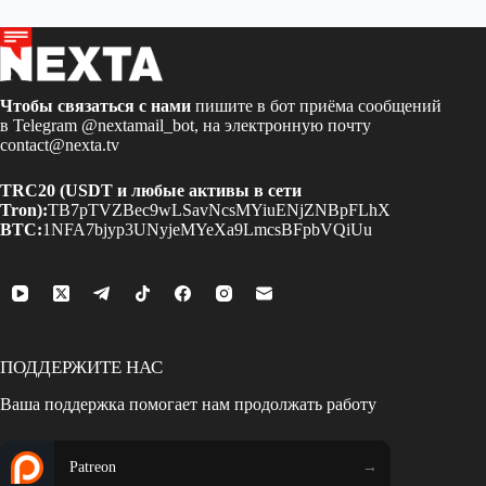
Чтобы связаться с нами
пишите в бот приёма сообщений
в Telegram
@nextamail_bot
, на электронную почту
contact@nexta.tv
TRC20 (USDT и любые активы в сети
Tron):
TB7pTVZBec9wLSavNcsMYiuENjZNBpFLhX
BTC:
1NFA7bjyp3UNyjeMYeXa9LmcsBFpbVQiUu
ПОДДЕРЖИТЕ НАС
Ваша поддержка помогает нам продолжать работу
Patreon