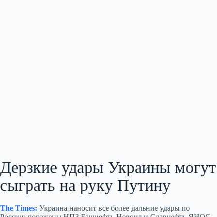
Дерзкие удары Украины могут
сыграть на руку Путину
The Times:
Украина наносит все более дальние удары по
России: поражены НПЗ Башнефть‑Новоил и Славнефть‑ЯНОС,