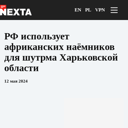
Перейти
к
EN
PL
VPN
сути
РФ использует
африканских наёмников
для шутрма Харьковской
области
12 мая 2024