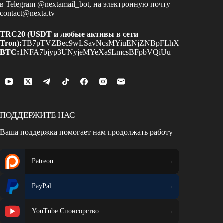
в Telegram
@nextamail_bot
, на электронную почту
contact@nexta.tv
TRC20 (USDT и любые активы в сети
Tron):
TB7pTVZBec9wLSavNcsMYiuENjZNBpFLhX
BTC:
1NFA7bjyp3UNyjeMYeXa9LmcsBFpbVQiUu
ПОДДЕРЖИТЕ НАС
Ваша поддержка помогает нам продолжать работу
Patreon
PayPal
YouTube Спонсорство