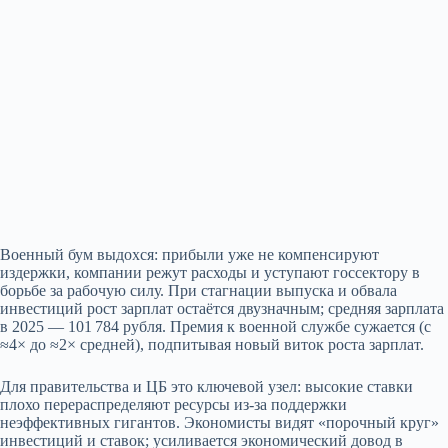
Военный бум выдохся: прибыли уже не компенсируют
издержки, компании режут расходы и уступают госсектору в
борьбе за рабочую силу. При стагнации выпуска и обвала
инвестиций рост зарплат остаётся двузначным; средняя зарплата
в 2025 — 101 784 рубля. Премия к военной службе сужается (с
≈4× до ≈2× средней), подпитывая новый виток роста зарплат.
Для правительства и ЦБ это ключевой узел: высокие ставки
плохо перераспределяют ресурсы из‑за поддержки
неэффективных гигантов. Экономисты видят «порочный круг»
инвестиций и ставок; усиливается экономический довод в