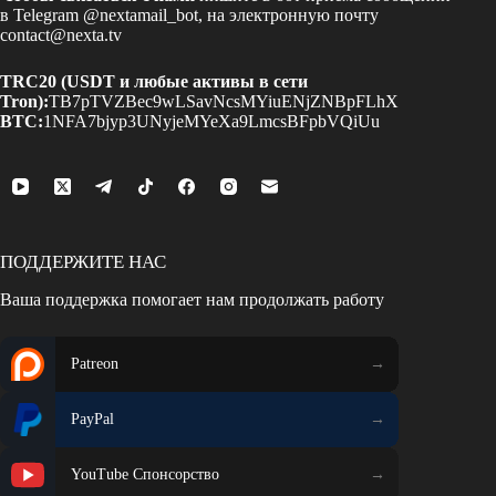
в Telegram
@nextamail_bot
, на электронную почту
contact@nexta.tv
TRC20 (USDT и любые активы в сети
Tron):
TB7pTVZBec9wLSavNcsMYiuENjZNBpFLhX
BTC:
1NFA7bjyp3UNyjeMYeXa9LmcsBFpbVQiUu
ПОДДЕРЖИТЕ НАС
Ваша поддержка помогает нам продолжать работу
Patreon
PayPal
YouTube Спонсорство