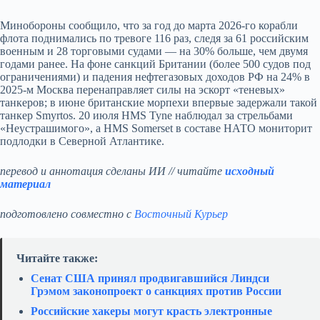
Минобороны сообщило, что за год до марта 2026-го корабли
флота поднимались по тревоге 116 раз, следя за 61 российским
военным и 28 торговыми судами — на 30% больше, чем двумя
годами ранее. На фоне санкций Британии (более 500 судов под
ограничениями) и падения нефтегазовых доходов РФ на 24% в
2025-м Москва перенаправляет силы на эскорт «теневых»
танкеров; в июне британские морпехи впервые задержали такой
танкер Smyrtos. 20 июля HMS Tyne наблюдал за стрельбами
«Неустрашимого», а HMS Somerset в составе НАТО мониторит
подлодки в Северной Атлантике.
перевод и аннотация сделаны ИИ // читайте
исходный
материал
подготовлено совместно с
Восточный Курьер
Читайте также:
Сенат США принял продвигавшийся Линдси
Грэмом законопроект о санкциях против России
Российские хакеры могут красть электронные