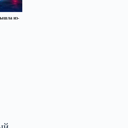
вышла из-
ый