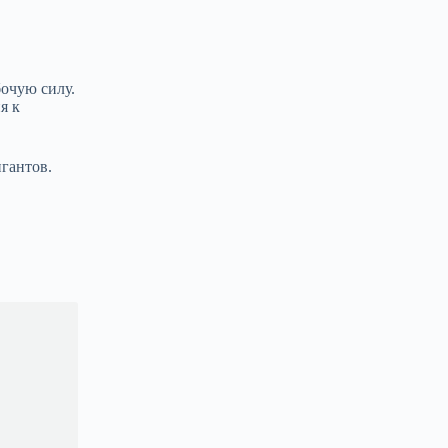
очую силу.
я к
гантов.