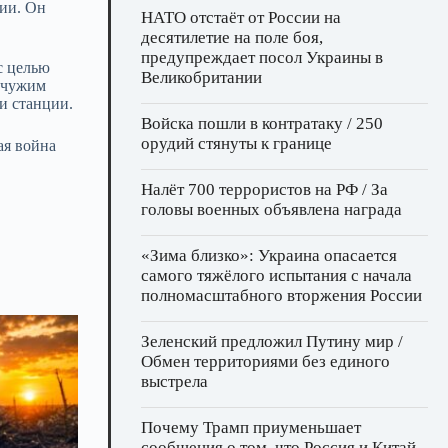
ции. Он
НАТО отстаёт от России на
десятилетие на поле боя,
предупреждает посол Украины в
с целью
Великобритании
д чужим
и станции.
Войска пошли в контратаку / 250
орудий стянуты к границе
ая война
Налёт 700 террористов на РФ / За
головы военных объявлена награда
«Зима близко»: Украина опасается
самого тяжёлого испытания с начала
полномасштабного вторжения России
Зеленский предложил Путину мир /
Обмен территориями без единого
выстрела
Почему Трамп приуменьшает
сообщения о том, что Россия и Китай