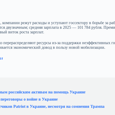
компании режут расходы и уступают госсектору в борьбе за раб
ся двузначным; средняя зарплата в 2025 — 101 784 рубля. Преми
вый виток роста зарплат.
хо перераспределяют ресурсы из‑за поддержки неэффективных ги
вается экономический довод в пользу новой мобилизации.
ал
енным российским активам на помощь Украине
переговоры о войне в Украине
иков Patriot в Украине, несмотря на сомнения Трампа