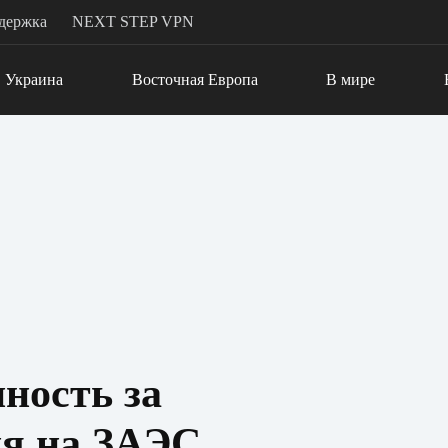
держка
NEXT STEP VPN
Украина
Восточная Европа
В мире
ность за
я на ЗАЭС