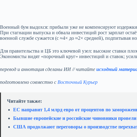
Военный бум выдохся: прибыли уже не компенсируют издержки, 
При стагнации выпуска и обвала инвестиций рост зарплат остаёт
военной службе сужается (с ≈4× до ≈2× средней), подпитывая но
Для правительства и ЦБ это ключевой узел: высокие ставки пло
Экономисты видят «порочный круг» инвестиций и ставок; усили
перевод и аннотация сделаны ИИ // читайте
исходный матери
подготовлено совместно с
Восточный Курьер
Читайте также:
ЕС направит 1,4 млрд евро от процентов по заморож
Бывшие европейские и российские чиновники провели 
США продолжают переговоры о производстве перехватч