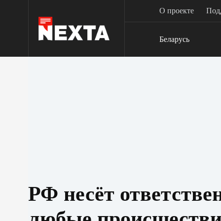
Перейти
О проекте
Под
к
сути
Беларусь
РФ несёт ответствен
любые происшестви