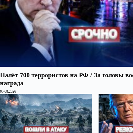
Налёт 700 террористов на РФ / За головы в
награда
05.08.2026