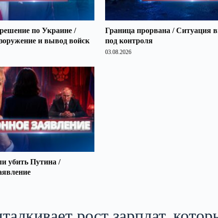
решение по Украине /
Граница прорвана / Ситуация 
зоружение и вывод войск
под контроля
03.08.2026
 убить Путина /
аявление
талкивает рост зарплат, котор