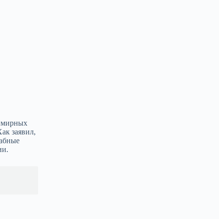
а мирных
ак заявил,
табные
ии.