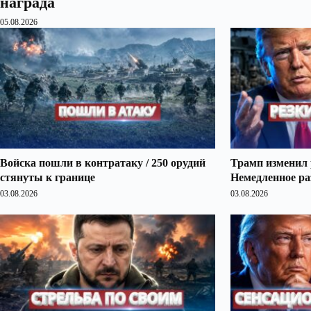
награда
05.08.2026
Войска пошли в контратаку / 250 орудий
Трамп изменил 
стянуты к границе
Немедленное ра
03.08.2026
03.08.2026