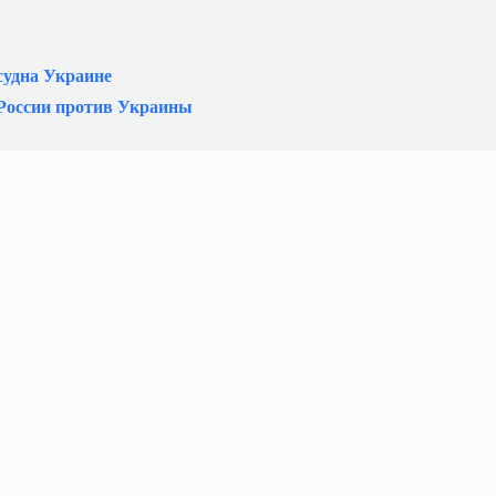
?
судна Украине
 России против Украины