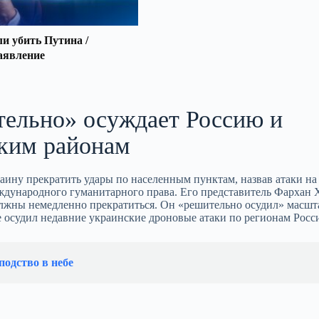
 убить Путина /
аявление
ельно» осуждает Россию и
ским районам
ину прекратить удары по населенным пунктам, назвав атаки н
ународного гуманитарного права. Его представитель Фархан Х
олжны немедленно прекратиться. Он «решительно осудил» масш
е осудил недавние украинские дроновые атаки по регионам Росс
подство в небе