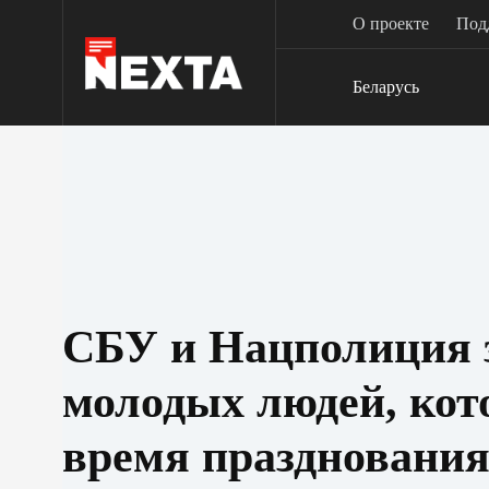
Перейти
О проекте
Под
к
сути
Беларусь
СБУ и Нацполиция 
молодых людей, кот
время празднования