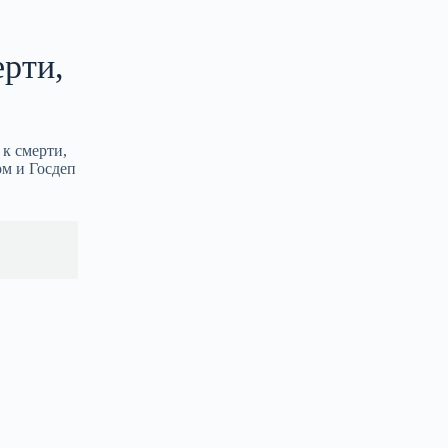
рти,
 к смерти,
ом и Госдеп