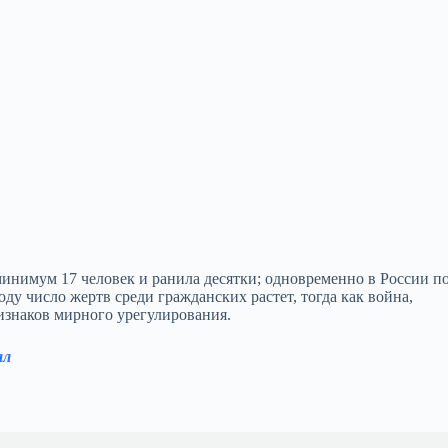
 минимум 17 человек и ранила десятки; одновременно в России п
ду число жертв среди гражданских растет, тогда как война,
изнаков мирного урегулирования.
ал