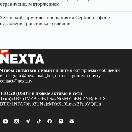
ограниченным вторжением
Зеленский заручился обещаниями Сербии на фоне
ослабления российского влияния
Чтобы связаться с нами
пишите в бот приёма сообщений
в Telegram
@nextamail_bot
, на электронную почту
contact@nexta.tv
TRC20 (USDT и любые активы в сети
Tron):
TB7pTVZBec9wLSavNcsMYiuENjZNBpFLhX
BTC:
1NFA7bjyp3UNyjeMYeXa9LmcsBFpbVQiUu