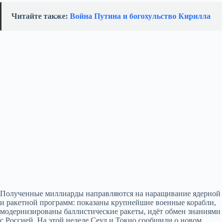
Читайте также:
Война Путина и богохульство Кирилла
Полученные миллиарды направляются на наращивание ядерной
и ракетной программ: показаны крупнейшие военные корабли,
модернизированы баллистические ракеты, идёт обмен знаниями
с Россией. На этой неделе Сеул и Токио сообщили о новом