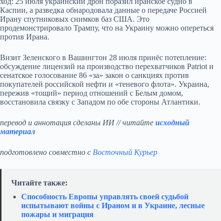
ход: 25 июля украинский дрон поразил иранское судно в
Каспии, а разведка обнародовала данные о передаче Россией
Ирану спутниковых снимков баз США. Это
продемонстрировало Трампу, что на Украину можно опереться
против Ирана.
Визит Зеленского в Вашингтон 28 июля принёс потепление:
обсуждение лицензий на производство перехватчиков Patriot и
сенатское голосование 86 «за» закон о санкциях против
покупателей российской нефти и «теневого флота». Украина,
пережив «тощий» период отношений с Белым домом,
восстановила связку с Западом по обе стороны Атлантики.
перевод и аннотация сделаны ИИ // читайте
исходный
материал
подготовлено совместно с
Восточный Курьер
Читайте также:
Способность Европы управлять своей судьбой
испытывают войны с Ираном и в Украине, лесные
пожары и миграция