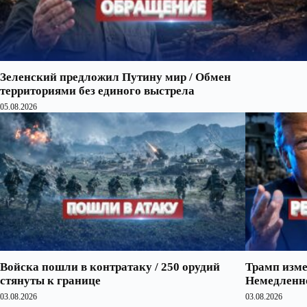
Зеленский предложил Путину мир / Обмен
территориями без единого выстрела
05.08.2026
Войска пошли в контратаку / 250 орудий
Трамп изме
стянуты к границе
Немедленно
03.08.2026
03.08.2026