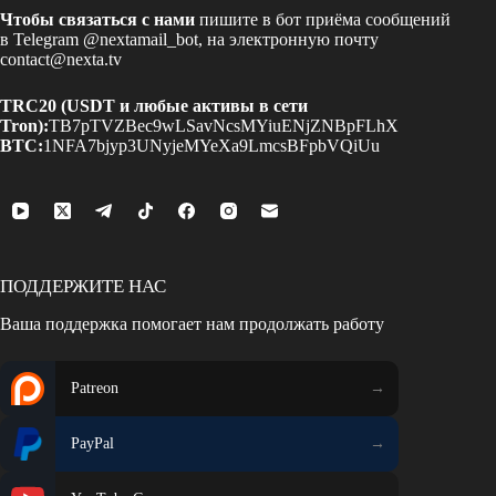
Чтобы связаться с нами
пишите в бот приёма сообщений
в Telegram
@nextamail_bot
, на электронную почту
contact@nexta.tv
TRC20 (USDT и любые активы в сети
Tron):
TB7pTVZBec9wLSavNcsMYiuENjZNBpFLhX
BTC:
1NFA7bjyp3UNyjeMYeXa9LmcsBFpbVQiUu
ПОДДЕРЖИТЕ НАС
Ваша поддержка помогает нам продолжать работу
Patreon
PayPal