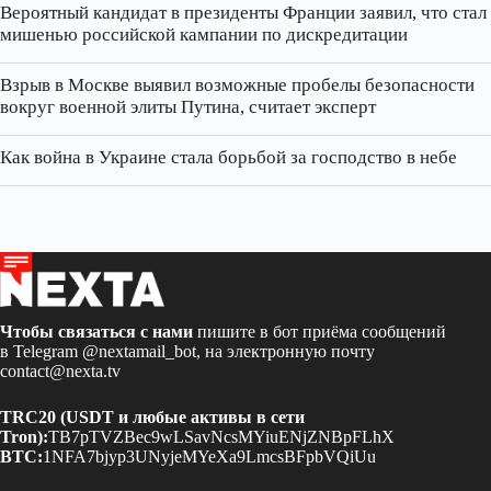
Вероятный кандидат в президенты Франции заявил, что стал
мишенью российской кампании по дискредитации
Взрыв в Москве выявил возможные пробелы безопасности
вокруг военной элиты Путина, считает эксперт
Как война в Украине стала борьбой за господство в небе
Чтобы связаться с нами
пишите в бот приёма сообщений
в Telegram
@nextamail_bot
, на электронную почту
contact@nexta.tv
TRC20 (USDT и любые активы в сети
Tron):
TB7pTVZBec9wLSavNcsMYiuENjZNBpFLhX
BTC:
1NFA7bjyp3UNyjeMYeXa9LmcsBFpbVQiUu