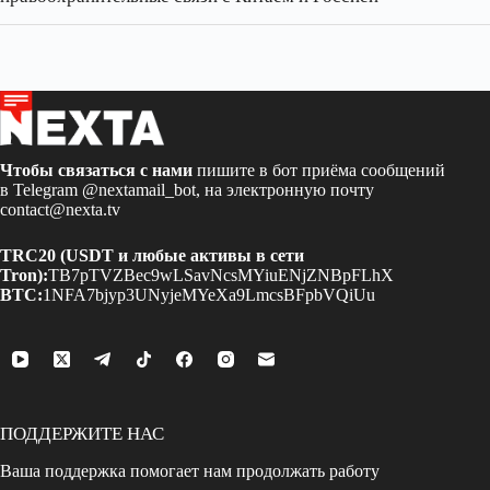
Чтобы связаться с нами
пишите в бот приёма сообщений
в Telegram
@nextamail_bot
, на электронную почту
contact@nexta.tv
TRC20 (USDT и любые активы в сети
Tron):
TB7pTVZBec9wLSavNcsMYiuENjZNBpFLhX
BTC:
1NFA7bjyp3UNyjeMYeXa9LmcsBFpbVQiUu
ПОДДЕРЖИТЕ НАС
Ваша поддержка помогает нам продолжать работу