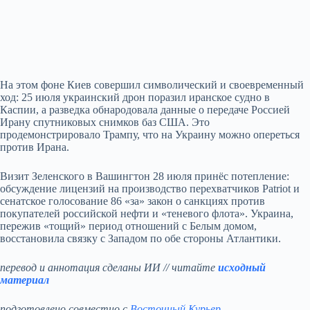
На этом фоне Киев совершил символический и своевременный
ход: 25 июля украинский дрон поразил иранское судно в
Каспии, а разведка обнародовала данные о передаче Россией
Ирану спутниковых снимков баз США. Это
продемонстрировало Трампу, что на Украину можно опереться
против Ирана.
Визит Зеленского в Вашингтон 28 июля принёс потепление:
обсуждение лицензий на производство перехватчиков Patriot и
сенатское голосование 86 «за» закон о санкциях против
покупателей российской нефти и «теневого флота». Украина,
пережив «тощий» период отношений с Белым домом,
восстановила связку с Западом по обе стороны Атлантики.
перевод и аннотация сделаны ИИ // читайте
исходный
материал
подготовлено совместно с
Восточный Курьер