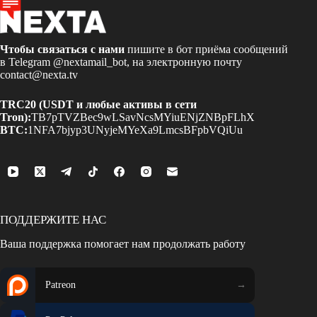
Чтобы связаться с нами
пишите в бот приёма сообщений
в Telegram
@nextamail_bot
, на электронную почту
contact@nexta.tv
TRC20 (USDT и любые активы в сети
Tron):
TB7pTVZBec9wLSavNcsMYiuENjZNBpFLhX
BTC:
1NFA7bjyp3UNyjeMYeXa9LmcsBFpbVQiUu
ПОДДЕРЖИТЕ НАС
Ваша поддержка помогает нам продолжать работу
Patreon