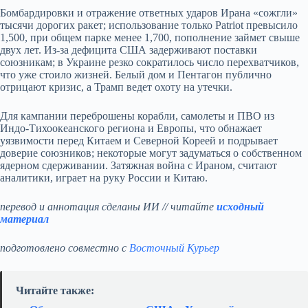
Бомбардировки и отражение ответных ударов Ирана «сожгли»
тысячи дорогих ракет; использование только Patriot превысило
1,500, при общем парке менее 1,700, пополнение займет свыше
двух лет. Из‑за дефицита США задерживают поставки
союзникам; в Украине резко сократилось число перехватчиков,
что уже стоило жизней. Белый дом и Пентагон публично
отрицают кризис, а Трамп ведет охоту на утечки.
Для кампании переброшены корабли, самолеты и ПВО из
Индо‑Тихоокеанского региона и Европы, что обнажает
уязвимости перед Китаем и Северной Кореей и подрывает
доверие союзников; некоторые могут задуматься о собственном
ядерном сдерживании. Затяжная война с Ираном, считают
аналитики, играет на руку России и Китаю.
перевод и аннотация сделаны ИИ // читайте
исходный
материал
подготовлено совместно с
Восточный Курьер
Читайте также: