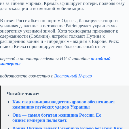
из‑за гибели мирных; Кремль афиширует потери, подводя базу
для эскалации и возможной мобилизации.
В ответ Россия бьет по портам Одессы, блокируя экспорт и
усиливая давление, а истощение Patriot делает украинскую
энергетику уязвимой зимой. Хотя технократы призывают к
сдержанности (Собянин), ястребы толкают Путина к
расширению войны и «гибридным» акциям в Европе. Риск:
ставка Киева спровоцирует еще более опасный ответ.
перевод и аннотация сделаны ИИ // читайте
исходный
материал
подготовлено совместно с
Восточный Курьер
Читайте также:
Как стартап‑производитель дронов обеспечивает
кампанию глубоких ударов Украины
Она — самая богатая женщина России. Ее
бизнес‑империя полыхает.
Война Путина делает Северную Корею богатой: Ким