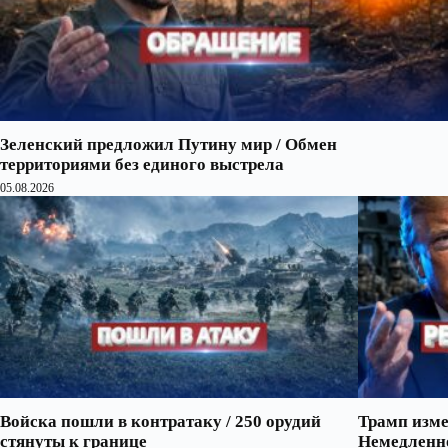
Зеленский предложил Путину мир / Обмен
территориями без единого выстрела
05.08.2026
Войска пошли в контратаку / 250 орудий
Трамп изме
стянуты к границе
Немедленно