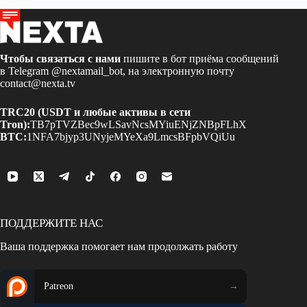
Чтобы связаться с нами
пишите в бот приёма сообщений
в Telegram
@nextamail_bot
, на электронную почту
contact@nexta.tv
TRC20 (USDT и любые активы в сети
Tron):
TB7pTVZBec9wLSavNcsMYiuENjZNBpFLhX
BTC:
1NFA7bjyp3UNyjeMYeXa9LmcsBFpbVQiUu
ПОДДЕРЖИТЕ НАС
Ваша поддержка помогает нам продолжать работу
Patreon