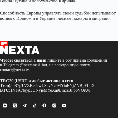
Война Путина и богохульство Кирилла
Способность Европы управлять своей судьбой испытывают
войны с Ираном и в Украине, лесные пожары и миграция
Чтобы связаться с нами
пишите в бот приёма сообщений
в Telegram
@nextamail_bot
, на электронную почту
contact@nexta.tv
TRC20 (USDT и любые активы в сети
Tron):
TB7pTVZBec9wLSavNcsMYiuENjZNBpFLhX
BTC:
1NFA7bjyp3UNyjeMYeXa9LmcsBFpbVQiUu