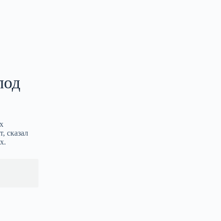
под
х
, сказал
х.