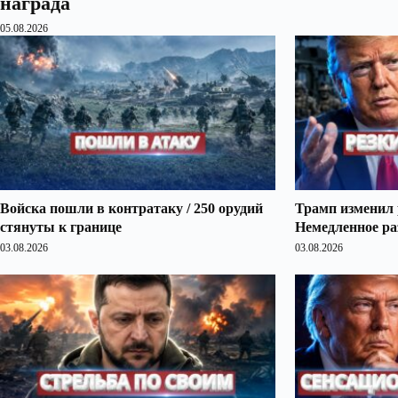
награда
05.08.2026
Войска пошли в контратаку / 250 орудий
Трамп изменил 
стянуты к границе
Немедленное ра
03.08.2026
03.08.2026