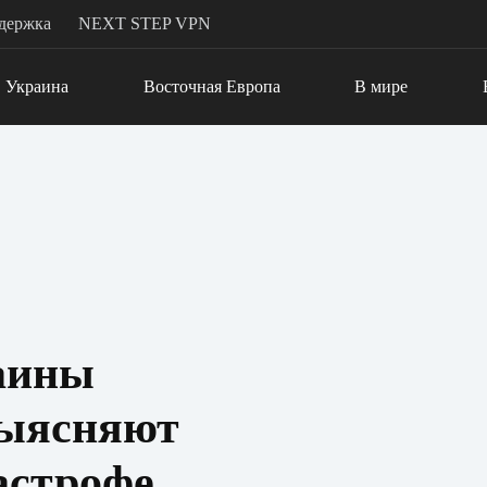
держка
NEXT STEP VPN
Украина
Восточная Европа
В мире
аины
выясняют
астрофе