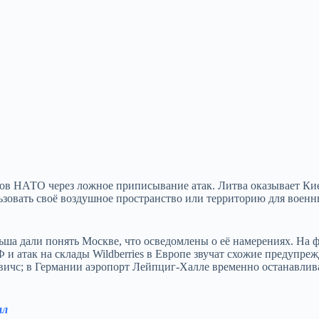
ов НАТО через ложное приписывание атак. Литва оказывает Ки
ьзовать своё воздушное пространство или территорию для воен
льша дали понять Москве, что осведомлены о её намерениях. На 
 атак на склады Wildberries в Европе звучат схожие предупреж
вичс; в Германии аэропорт Лейпциг-Халле временно останавлив
ал