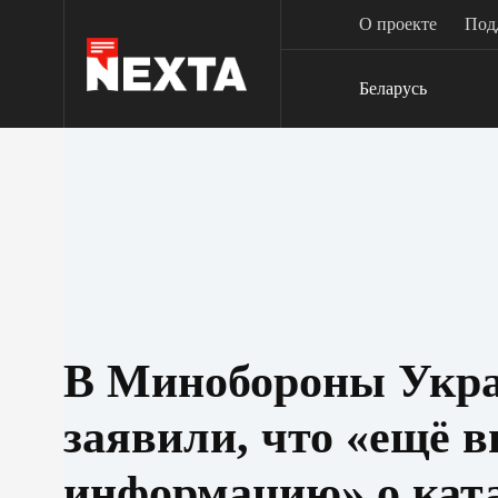
Перейти
О проекте
Под
к
сути
Беларусь
В Минобороны Укр
заявили, что «ещё 
информацию» о кат