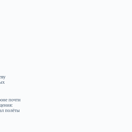
еву
ных
фоне почти
дения:
ал полёты