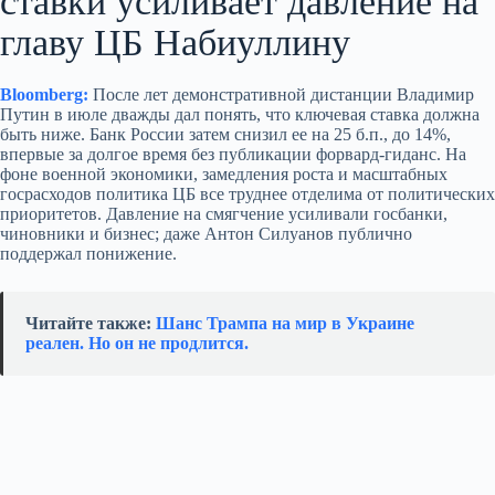
ставки усиливает давление на
главу ЦБ Набиуллину
Bloomberg:
После лет демонстративной дистанции Владимир
Путин в июле дважды дал понять, что ключевая ставка должна
быть ниже. Банк России затем снизил ее на 25 б.п., до 14%,
впервые за долгое время без публикации форвард-гиданс. На
фоне военной экономики, замедления роста и масштабных
госрасходов политика ЦБ все труднее отделима от политических
приоритетов. Давление на смягчение усиливали госбанки,
чиновники и бизнес; даже Антон Силуанов публично
поддержал понижение.
Читайте также:
Шанс Трампа на мир в Украине
реален. Но он не продлится.