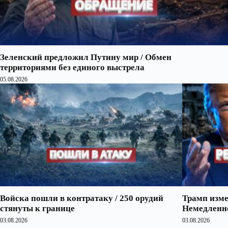
Зеленский предложил Путину мир / Обмен
территориями без единого выстрела
05.08.2026
Войска пошли в контратаку / 250 орудий
Трамп изме
стянуты к границе
Немедленно
03.08.2026
03.08.2026