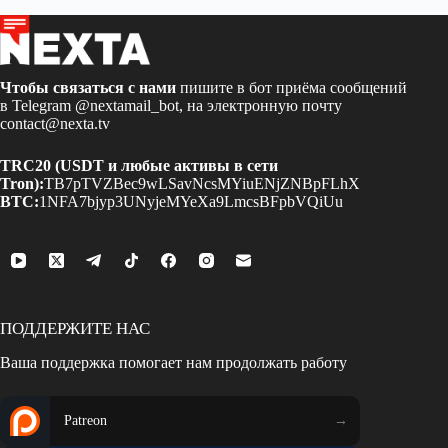
Чтобы связаться с нами
пишите в бот приёма сообщений
в Telegram
@nextamail_bot
, на электронную почту
contact@nexta.tv
TRC20 (USDT и любые активы в сети
Tron):
TB7pTVZBec9wLSavNcsMYiuENjZNBpFLhX
BTC:
1NFA7bjyp3UNyjeMYeXa9LmcsBFpbVQiUu
ПОДДЕРЖИТЕ НАС
Ваша поддержка помогает нам продолжать работу
Patreon