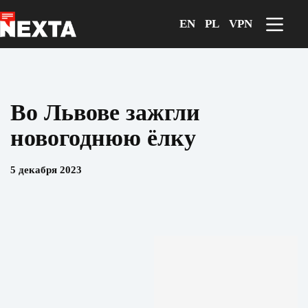
Перейти
к
EN
PL
VPN
сути
Во Львове зажгли
новогоднюю ёлку
5 декабря 2023