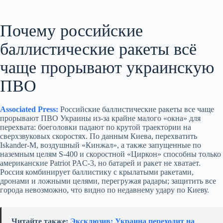
Почему российские
баллистические ракеты всё
чаще прорывают украинскую
ПВО
Associated Press:
Российские баллистические ракеты все чаще
прорывают ПВО Украины из‑за крайне малого «окна» для
перехвата: боеголовки падают по крутой траектории на
сверхзвуковых скоростях. По данным Киева, перехватить
Iskander‑M, воздушный «Кинжал», а также запущенные по
наземным целям S‑400 и скоростной «Циркон» способны только
американские Patriot PAC‑3, но батарей и ракет не хватает.
Россия комбинирует баллистику с крылатыми ракетами,
дронами и ложными целями, перегружая радары; защитить все
города невозможно, что видно по недавнему удару по Киеву.
Читайте также:
Эксклюзив: Украина переходит на