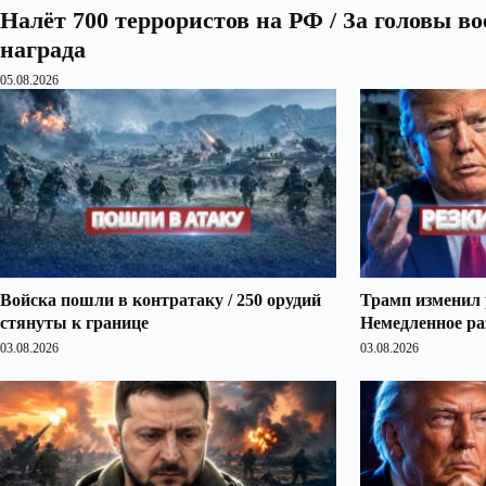
Налёт 700 террористов на РФ / За головы в
награда
05.08.2026
Войска пошли в контратаку / 250 орудий
Трамп изменил 
стянуты к границе
Немедленное ра
03.08.2026
03.08.2026