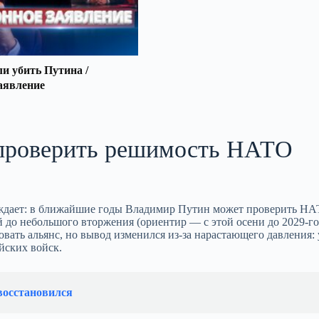
 убить Путина /
аявление
проверить решимость НАТО
ждает: в ближайшие годы Владимир Путин может проверить Н
до небольшого вторжения (ориентир — с этой осени до 2029‑го)
овать альянс, но вывод изменился из‑за нарастающего давления:
йских войск.
осстановился