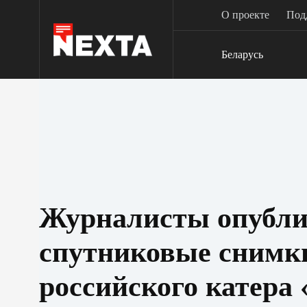
Перейти
О проекте
Под
к
сути
Беларусь
Журналисты опубли
спутниковые снимк
российского катера