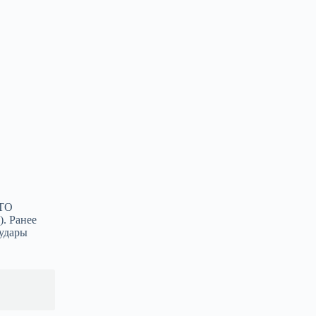
АТО
. Ранее
 удары