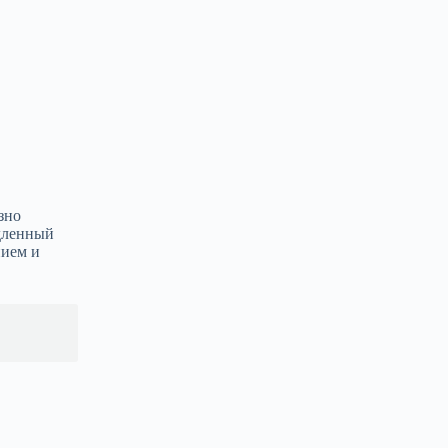
зно
едленный
нием и