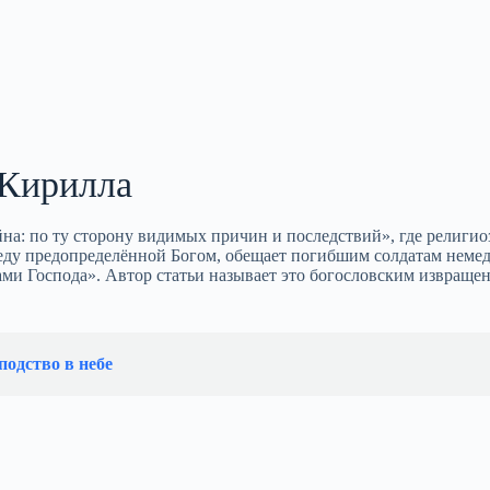
 Кирилла
а: по ту сторону видимых причин и последствий», где религио
беду предопределённой Богом, обещает погибшим солдатам нем
ми Господа». Автор статьи называет это богословским извраще
подство в небе