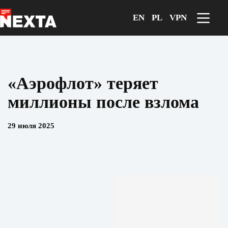
Перейти
к
EN
PL
VPN
сути
«Аэрофлот» теряет
миллионы после взлома
29 июля 2025