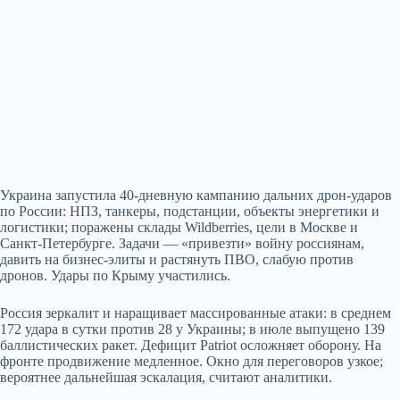
Украина запустила 40‑дневную кампанию дальних дрон‑ударов
по России: НПЗ, танкеры, подстанции, объекты энергетики и
логистики; поражены склады Wildberries, цели в Москве и
Санкт‑Петербурге. Задачи — «привезти» войну россиянам,
давить на бизнес‑элиты и растянуть ПВО, слабую против
дронов. Удары по Крыму участились.
Россия зеркалит и наращивает массированные атаки: в среднем
172 удара в сутки против 28 у Украины; в июле выпущено 139
баллистических ракет. Дефицит Patriot осложняет оборону. На
фронте продвижение медленное. Окно для переговоров узкое;
вероятнее дальнейшая эскалация, считают аналитики.