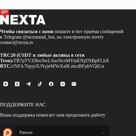
Чтобы связаться с нами
пишите в бот приёма сообщений
в Telegram
@nextamail_bot
, на электронную почту
contact@nexta.tv
TRC20 (USDT и любые активы в сети
Tron):
TB7pTVZBec9wLSavNcsMYiuENjZNBpFLhX
BTC:
1NFA7bjyp3UNyjeMYeXa9LmcsBFpbVQiUu
ПОДДЕРЖИТЕ НАС
Ваша поддержка помогает нам продолжать работу
Patreon