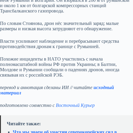
небе Румынии и Болгарии. Он взорвался в 200 м от румынской
и около 1 км от болгарской компрессорных станций
Трансбалканского газопровода.
По словам Стоянова, дрон нёс значительный заряд; малые
размеры и низкая высота затрудняют его обнаружение.
Власти усиливают наблюдение и перебрасывают средства
противодействия дронам к границе с Румынией.
Похожие инциденты в НАТО участились с начала
полномасштабной войны РФ против Украины; в Балтии,
Молдове и Румынии сообщали о падениях дронов, иногда
связывая их с российской РЭБ.
перевод и аннотация сделаны ИИ // читайте
исходный
материал
подготовлено совместно с
Восточный Курьер
Читайте также:
Что мы знаем об участии северокорейских сил в