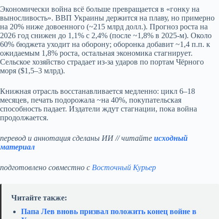
Экономически война всё больше превращается в «гонку на
выносливость». ВВП Украины держится на плаву, но примерно
на 20% ниже довоенного (~215 млрд долл.). Прогноз роста на
2026 год снижен до 1,1% с 2,4% (после ~1,8% в 2025‑м). Около
60% бюджета уходит на оборону; оборонка добавит ~1,4 п.п. к
ожидаемым 1,8% роста, остальная экономика стагнирует.
Сельское хозяйство страдает из‑за ударов по портам Чёрного
моря ($1,5–3 млрд).
Книжная отрасль восстанавливается медленно: цикл 6–18
месяцев, печать подорожала ~на 40%, покупательская
способность падает. Издатели ждут стагнации, пока война
продолжается.
перевод и аннотация сделаны ИИ // читайте
исходный
материал
подготовлено совместно с
Восточный Курьер
Читайте также:
Папа Лев вновь призвал положить конец войне в