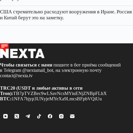
США стремительно расходуют вооружения в Иране. Россия
и Китай берут это на заметку.
Чтобы связаться с нами
пишите в бот приёма сообщений
в Telegram
@nextamail_bot
, на электронную почту
contact@nexta.tv
TRC20 (USDT и любые активы в сети
Tron):
TB7pTVZBec9wLSavNcsMYiuENjZNBpFLhX
BTC:
1NFA7bjyp3UNyjeMYeXa9LmcsBFpbVQiUu