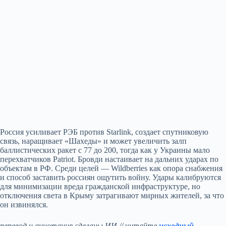
Россия усиливает РЭБ против Starlink, создает спутниковую
связь, наращивает «Шахеды» и может увеличить залп
баллистических ракет с 77 до 200, тогда как у Украины мало
перехватчиков Patriot. Бровди настаивает на дальних ударах по
объектам в РФ. Среди целей — Wildberries как опора снабжения
и способ заставить россиян ощутить войну. Удары калибруются
для минимизации вреда гражданской инфраструктуре, но
отключения света в Крыму затрагивают мирных жителей, за что
он извинялся.
перевод и аннотация сделаны ИИ // читайте
исходный