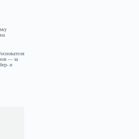
вку
ина
/основателя
нов — за
бер- и