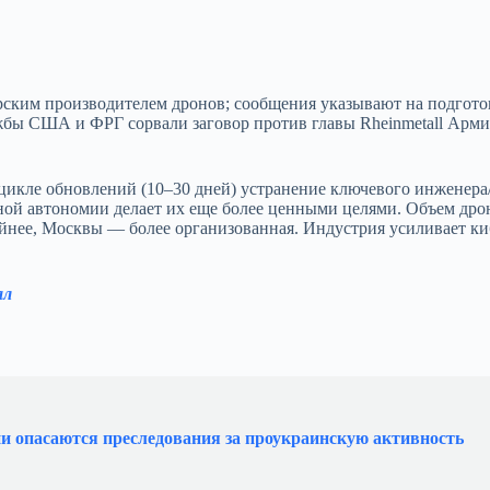
рским производителем дронов; сообщения указывают на подгото
жбы США и ФРГ сорвали заговор против главы Rheinmetall Арм
 цикле обновлений (10–30 дней) устранение ключевого инженера
ной автономии делает их еще более ценными целями. Объем дро
йнее, Москвы — более организованная. Индустрия усиливает ки
ал
ни опасаются преследования за проукраинскую активность