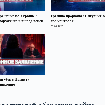
решение по Украине /
Граница прорвана / Ситуация 
зоружение и вывод войск
под контроля
03.08.2026
 убить Путина /
аявление