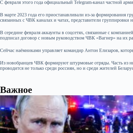
С февраля этого года официальный Telegram-канал частной арми
В марте 2023 года его приостанавливали из-за формирования гру
связанных с ЧВК каналах и чатах, представители группировки н
В середине февраля аккаунты в соцсетях, связанные с компание
подписал договор с новым руководством ЧВК «Вагнер» на их ра
Сейчас на
ё
мниками управляет командир Антон Елизаров, которы
Из новобранцев ЧВК формируют штурмовые отряды. Часть из н
проводится не только среди россиян, но и среди жителей Белару
Важное