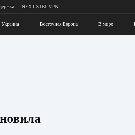
держка
NEXT STEP VPN
Украина
Восточная Европа
В мире
бновила