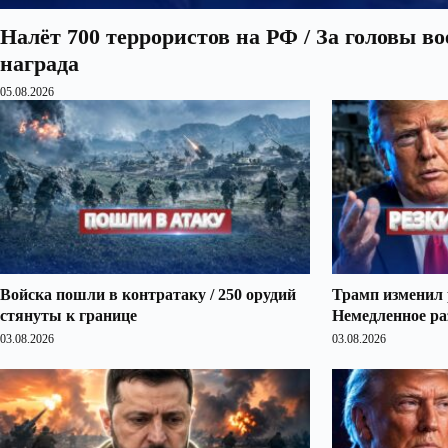
Налёт 700 террористов на РФ / За головы в
награда
05.08.2026
Войска пошли в контратаку / 250 орудий
Трамп изменил 
стянуты к границе
Немедленное ра
03.08.2026
03.08.2026