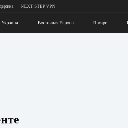
держка
NEXT STEP VPN
Украина
Восточная Европа
В мире
нте