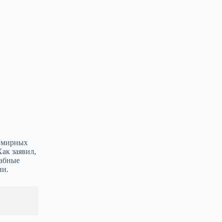
а мирных
ак заявил,
табные
ии.