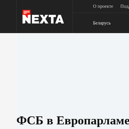
Перейти
О проекте
Под
к
сути
Беларусь
ФСБ в Европарламе