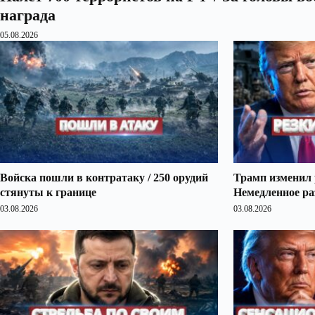
награда
05.08.2026
Войска пошли в контратаку / 250 орудий
Трамп изменил 
стянуты к границе
Немедленное ра
03.08.2026
03.08.2026