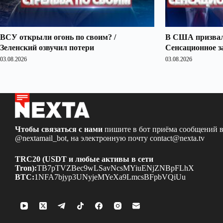
ВСУ открыли огонь по своим? /
В США призвали
Зеленский озвучил потери
Сенсационное з
03.08.2026
03.08.2026
Чтобы связаться с нами
пишите в бот приёма сообщений в
@nextamail_bot
, на электронную почту
contact@nexta.tv
TRC20 (USDT и любые активы в сети
Tron):
TB7pTVZBec9wLSavNcsMYiuENjZNBpFLhX
BTC:
1NFA7bjyp3UNyjeMYeXa9LmcsBFpbVQiUu