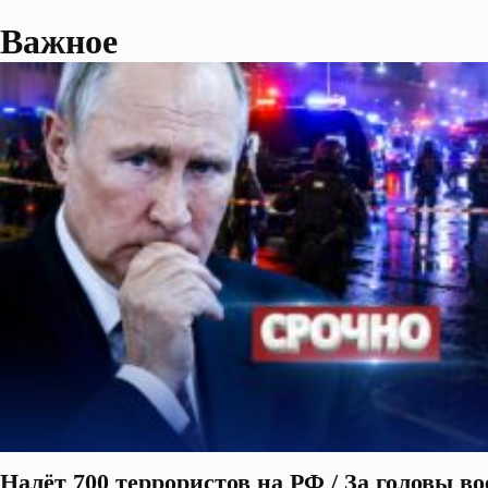
Важное
Налёт 700 террористов на РФ / За головы в