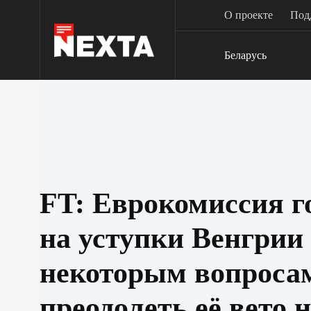
Перейти
О проекте
Под
к
сути
Беларусь
FT: Еврокомиссия г
на уступки Венгрии
некоторым вопроса
преодолеть её вето 