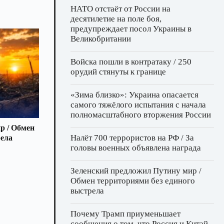
НАТО отстаёт от России на
десятилетие на поле боя,
предупреждает посол Украины в
Великобритании
Войска пошли в контратаку / 250
орудий стянуты к границе
«Зима близко»: Украина опасается
самого тяжёлого испытания с начала
полномасштабного вторжения России
р / Обмен
Налёт 700 террористов на РФ / За
рела
головы военных объявлена награда
Зеленский предложил Путину мир /
Обмен территориями без единого
выстрела
Почему Трамп приуменьшает
сообщения о том, что Россия и Китай