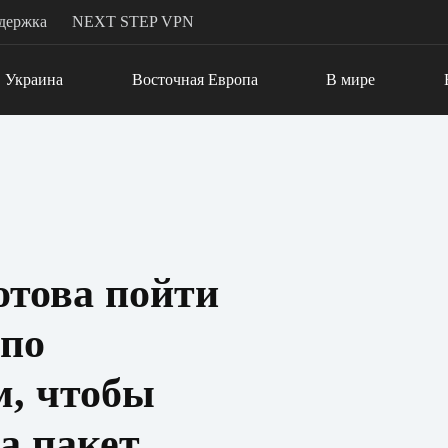
держка
NEXT STEP VPN
Украина
Восточная Европа
В мире
отова пойти
 по
м, чтобы
на пакет