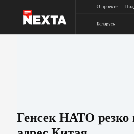
Перейти
О проекте
Под
к
сути
Беларусь
Генсек НАТО резко 
адрес Китая