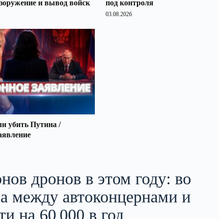
зоружение и вывод войск
под контроля
03.08.2026
 убить Путина /
аявление
нов дронов в этом году: во
а между автоконцернами и
и на 60 000 в год