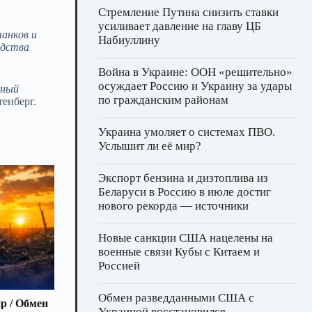
Стремление Путина снизить ставки
усиливает давление на главу ЦБ
танĸов и
Набиуллину
едства
Война в Украине: ООН «решительно»
осуждает Россию и Украину за удары
ный
по гражданским районам
енберг.
Украина умоляет о системах ПВО.
Услышит ли её мир?
Экспорт бензина и дизтоплива из
Беларуси в Россию в июле достиг
нового рекорда — источники
Новые санкции США нацелены на
военные связи Кубы с Китаем и
Россией
Обмен разведданными США с
р / Обмен
Украиной восстановился