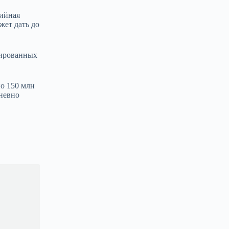
рийная
жет дать до
зированных
но 150 млн
дневно