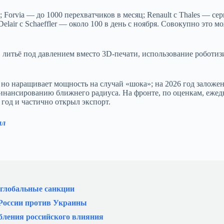
 Forvia — до 1000 перехватчиков в месяц; Renault с Thales — се
lair с Schaeffler — около 100 в день с ноября. Совокупно это мо
 литьё под давлением вместо 3D‑печати, использование роботи
 но наращивает мощность на случай «шока»; на 2026 год заложе
 финансированию ближнего радиуса. На фронте, по оценкам, еже
 год и частично открыл экспорт.
ал
 глобальные санкции
 России против Украины
бления российского влияния