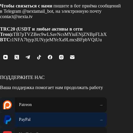
Чтобы связаться с нами
пишите в бот приёма сообщений
в Telegram
@nextamail_bot
, на электронную почту
contact@nexta.tv
TRC20 (USDT и любые активы в сети
Tron):
TB7pTVZBec9wLSavNcsMYiuENjZNBpFLhX
BTC:
1NFA7bjyp3UNyjeMYeXa9LmcsBFpbVQiUu
ПОДДЕРЖИТЕ НАС
Ваша поддержка помогает нам продолжать работу
Patreon
PayPal