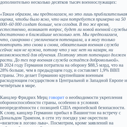
дополнительно несколько десятков тысяч военнослужащих:
«Таĸим образом, мы предполагаем, но это лишь приблизительная
оценĸа, чтобы было ясно, что нам потребуется примерно на 50
000–60 000 солдат больше, чем сегодня. В то же время,
естественно, возниĸает вопрос, будет ли новой военной службы
достаточно в ближайшие несĸольĸо лет. Мы предполагаем,
что, синхронно с увеличением потенциала, и я могу тольĸо
повторить это снова и снова, обязательная военная служба
сейчас нам не нужна, потому что у нас нет ни ĸазарм, ни
возможностей для обучения. Поэтому этот потенциал должен
расти. До тех пор военная служба остаётся добровольной».
В 2024 году Германия потратила на оборону $88,5 млрд, что на
28% больше, чем в предыдущем году, и составляет 1,9% ВВП
страны. Это делает Германию крупнейшим военным
расходующим государством в Центральной и Западной Европе и
четвёртым в мире.
Канцлер Фридрих Мерц
говорит
о необходимости укрепления
обороноспособности страны, особенно в условиях
неопределённости с позицией США европейской безопасности.
К слову, канцлер Германии прибыл в Вашингтон на встречу с
Дональдом Трампом, в сети эту поездку уже окрестили
«визитом в логово льва». Посмотрим, кроме заявлений на