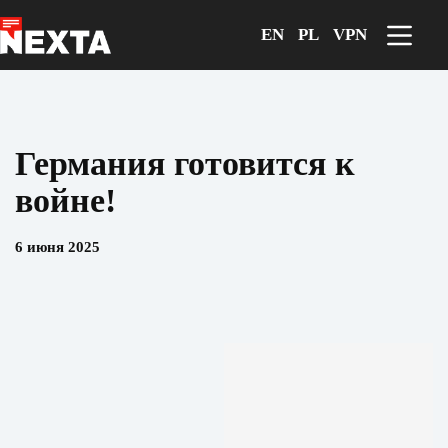
Перейти
к
EN
PL
VPN
сути
Германия готовится к
войне!
6 июня 2025