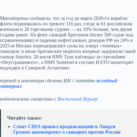
Минобороны сообщило, что за год до марта 2026-го корабли
флота поднимались по тревоге 116 раз, следя за 61 российским
военным и 28 торговыми судами — на 30% больше, чем двумя
годами ранее. На фоне санкций Британии (более 500 судов под
ограничениями) и падения нефтегазовых доходов РФ на 24% в
2025-м Москва перенаправляет силы на эскорт «теневых»
танкеров; в июне британские морпехи впервые задержали такой
танкер Smyrtos. 20 июля HMS Tyne наблюдал за стрельбами
«Неустрашимого», а HMS Somerset в составе НАТО мониторит
подлодки в Северной Атлантике.
перевод и аннотация сделаны ИИ // читайте
исходный
материал
подготовлено совместно с
Восточный Курьер
Читайте также:
Сенат США принял продвигавшийся Линдси
Грэмом законопроект о санкциях против России