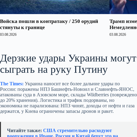
Войска пошли в контратаку / 250 орудий
Трамп изме
стянуты к границе
Немедленно
03.08.2026
03.08.2026
Дерзкие удары Украины могут
сыграть на руку Путину
The Times:
Украина наносит все более дальние удары по
России: поражены НПЗ Башнефть‑Новоил и Славнефть‑ЯНОС,
атакованы суда в Азовском море, склады Wildberries (повреждено
до 20% хранения). Логистика и трафик подорваны, но
экономика не парализована: НПЗ чинят, доходы от нефти и газа
держатся, у Киева ограничены запасы дронов и ракет.
Читайте также:
США стремительно расходуют
вооружения в Иране. Россия и Китай берут это на