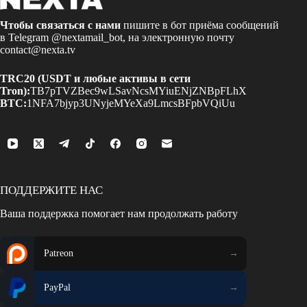
Чтобы связаться с нами
пишите в бот приёма сообщений
в Telegram
@nextamail_bot
, на электронную почту
contact@nexta.tv
TRC20 (USDT и любые активы в сети
Tron):
TB7pTVZBec9wLSavNcsMYiuENjZNBpFLhX
BTC:
1NFA7bjyp3UNyjeMYeXa9LmcsBFpbVQiUu
ПОДДЕРЖИТЕ НАС
Ваша поддержка помогает нам продолжать работу
Patreon
PayPal