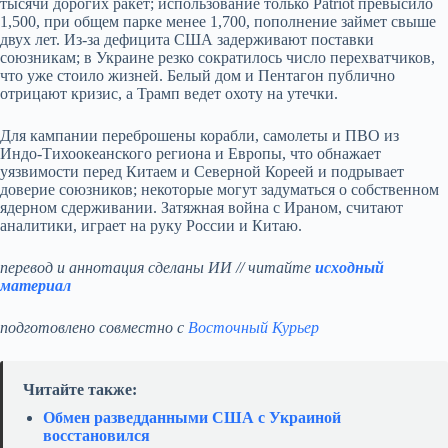
тысячи дорогих ракет; использование только Patriot превысило
1,500, при общем парке менее 1,700, пополнение займет свыше
двух лет. Из‑за дефицита США задерживают поставки
союзникам; в Украине резко сократилось число перехватчиков,
что уже стоило жизней. Белый дом и Пентагон публично
отрицают кризис, а Трамп ведет охоту на утечки.
Для кампании переброшены корабли, самолеты и ПВО из
Индо‑Тихоокеанского региона и Европы, что обнажает
уязвимости перед Китаем и Северной Кореей и подрывает
доверие союзников; некоторые могут задуматься о собственном
ядерном сдерживании. Затяжная война с Ираном, считают
аналитики, играет на руку России и Китаю.
перевод и аннотация сделаны ИИ // читайте
исходный
материал
подготовлено совместно с
Восточный Курьер
Читайте также:
Обмен разведданными США с Украиной
восстановился