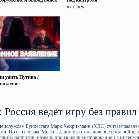
03.08.2026
 убить Путина /
аявление
 Россия ведёт игру без правил
спецслужбам Бундестага Марк Хенрихманн (ХДС) считает заявле
и. По его словам, Москва давно утратила доверие из‑за войны 
ерлине, напротив, назвало произошедшее провокацией в интерес