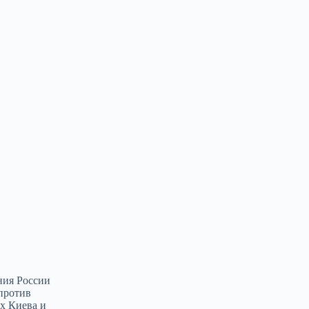
ния России
против
ах Киева и