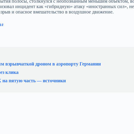
акрытия полосы, столкнулся с неопознанным меньшим объектом, 
зовал инцидент как «гибридную» атаку «иностранных сил», не
взрыв и опасное вмешательство в воздушное движение.
ал
ым взрывчаткой дроном в аэропорту Германии
ез клика
К на пятую часть — источники