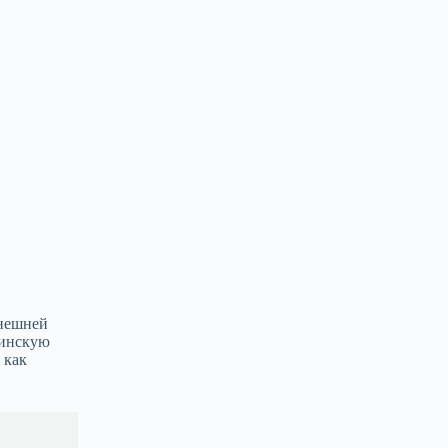
внешней
тинскую
 как