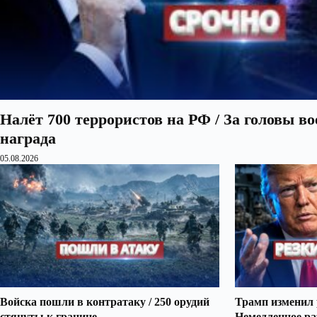
Налёт 700 террористов на РФ / За головы в
награда
05.08.2026
Войска пошли в контратаку / 250 орудий
Трамп изменил 
стянуты к границе
Немедленное ра