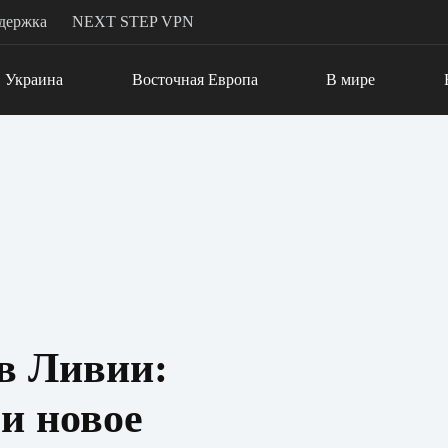
держка
NEXT STEP VPN
Украина
Восточная Европа
В мире
в Ливии:
и новое