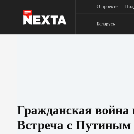
Перейти
О проекте
Под
к
сути
Беларусь
Гражданская война 
Встреча с Путиным 