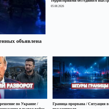
территориями без единого выст
05.08.2026
оенных объявлена
решение по Украине /
Граница прорвана / Ситуация 
зоружение и вывод войск
под контроля