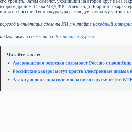
его уронить. Затем самолёт, уходивший на второй круг из‑за з
вторым дроном. Глава МВД ФРГ Александр Добриндт охарактери
вины на Россию. Генпрокуратура расследует попытку устроить 
перевод и аннотация сделаны ИИ // читайте
исходный матери
подготовлено совместно с
Восточный Курьер
Читайте также:
Американская разведка связывает Россию с начинённ
Российские хакеры могут красть электронные письма б
Атаки дронов сократили июльские отгрузки нефти КТ